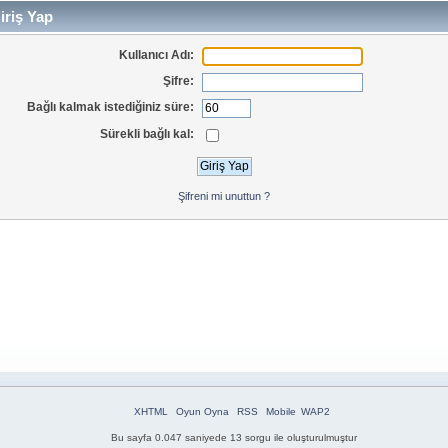
iriş Yap
Kullanıcı Adı:
Şifre:
Bağlı kalmak istediğiniz süre:
Sürekli bağlı kal:
Şifreni mi unuttun ?
XHTML
Oyun Oyna
RSS
Mobile
WAP2
Bu sayfa 0.047 saniyede 13 sorgu ile oluşturulmuştur