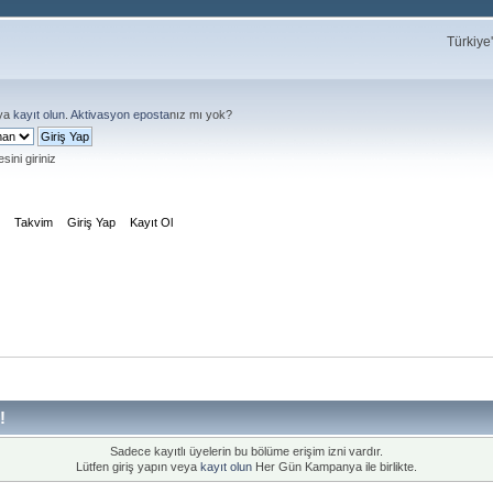
Türkiye
ya
kayıt olun
.
Aktivasyon eposta
nız mı yok?
sini giriniz
m
Takvim
Giriş Yap
Kayıt Ol
!
Sadece kayıtlı üyelerin bu bölüme erişim izni vardır.
Lütfen giriş yapın veya
kayıt olun
Her Gün Kampanya ile birlikte.