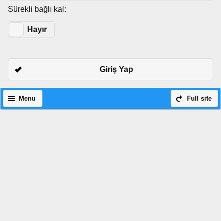
Sürekli bağlı kal:
Evet
Hayır
Giriş Yap
Menu
Full site