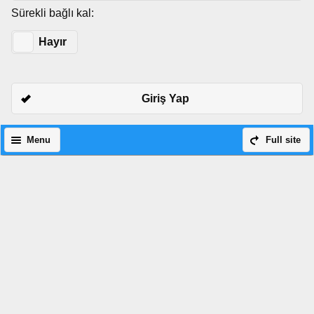
Sürekli bağlı kal:
Evet
Hayır
Giriş Yap
Menu
Full site