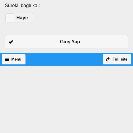
Sürekli bağlı kal:
Evet
Hayır
Giriş Yap
Menu
Full site