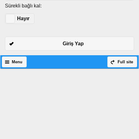
Sürekli bağlı kal:
Evet
Hayır
Giriş Yap
Menu
Full site