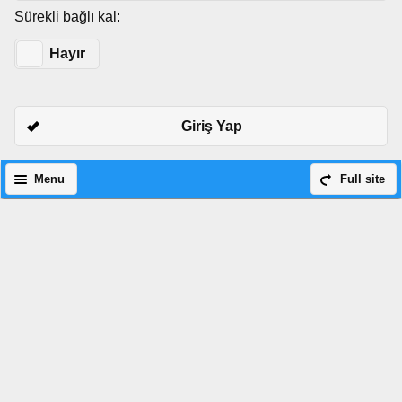
Sürekli bağlı kal:
Evet
Hayır
Giriş Yap
Menu
Full site