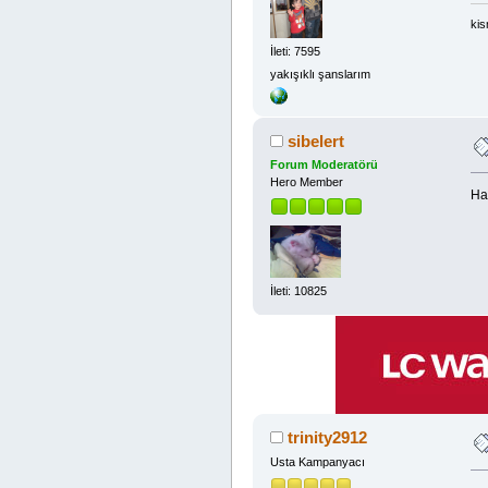
kis
İleti: 7595
yakışıklı şanslarım
sibelert
Forum Moderatörü
Hero Member
Har
İleti: 10825
trinity2912
Usta Kampanyacı