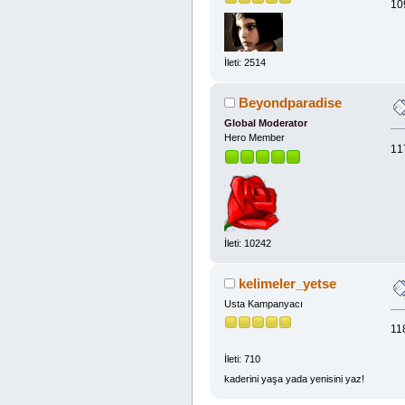
10
İleti: 2514
Beyondparadise
Global Moderator
Hero Member
1
İleti: 10242
kelimeler_yetse
Usta Kampanyacı
11
İleti: 710
kaderini yaşa yada yenisini yaz!