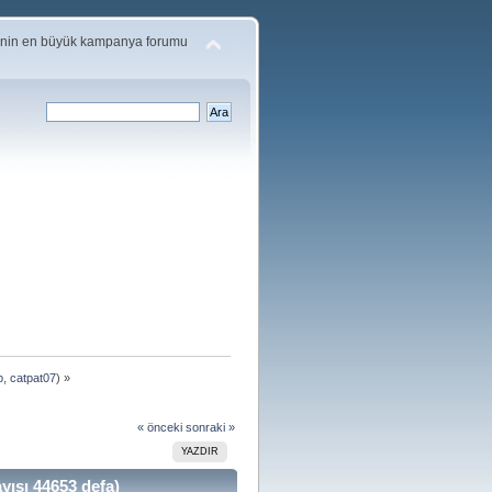
'nin en büyük kampanya forumu
p
,
catpat07
) »
« önceki
sonraki »
YAZDIR
sı 44653 defa)