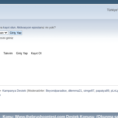
Türkiye
ya
kayıt olun
.
Aktivasyon eposta
nız mı yok?
sini giriniz
m
Takvim
Giriş Yap
Kayıt Ol
»
Kampanya Destek
(Moderatörler:
Beyondparadise
,
dilemma21
,
simge87
,
papatya89
,
pLnL
u
Konu: Www.thebrushcontest.com Destek Konusu (Okunma sayı