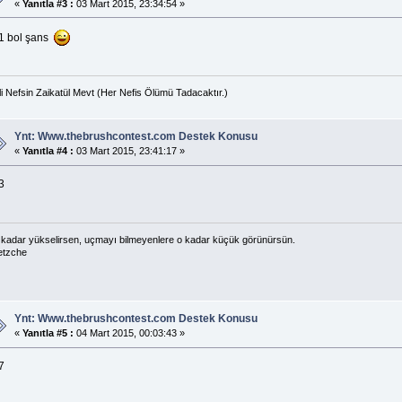
«
Yanıtla #3 :
03 Mart 2015, 23:34:54 »
1 bol şans
li Nefsin Zaikatül Mevt (Her Nefis Ölümü Tadacaktır.)
Ynt: Www.thebrushcontest.com Destek Konusu
«
Yanıtla #4 :
03 Mart 2015, 23:41:17 »
3
kadar yükselirsen, uçmayı bilmeyenlere o kadar küçük görünürsün.
etzche
Ynt: Www.thebrushcontest.com Destek Konusu
«
Yanıtla #5 :
04 Mart 2015, 00:03:43 »
7