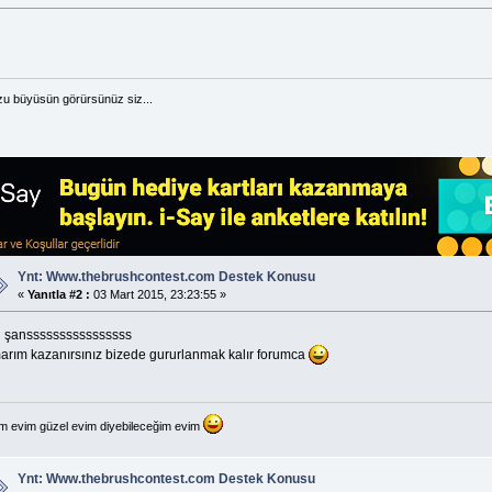
u büyüsün görürsünüz siz...
Ynt: Www.thebrushcontest.com Destek Konusu
«
Yanıtla #2 :
03 Mart 2015, 23:23:55 »
l şanssssssssssssssss
arım kazanırsınız bizede gururlanmak kalır forumca
m evim güzel evim diyebileceğim evim
Ynt: Www.thebrushcontest.com Destek Konusu