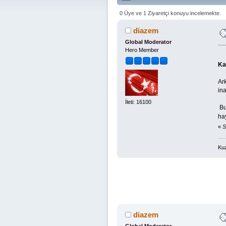
0 Üye ve 1 Ziyaretçi konuyu incelemekte.
diazem
Global Moderator
Hero Member
Ka
Ark
ina
İleti: 16100
Bu 
ha
«
S
Kuz
diazem