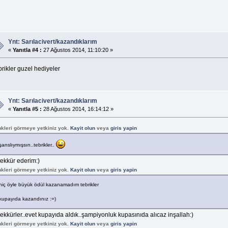
Ynt: Sarılacivert/kazandıklarım
«
Yanıtla #4 :
27 Ağustos 2014, 11:10:20 »
rikler guzel hediyeler
Ynt: Sarılacivert/kazandıklarım
«
Yanıtla #5 :
28 Ağustos 2014, 16:14:12 »
nkleri görmeye yetkiniz yok.
Kayit olun
veya
giris yapin
şanslıymışsın..tebrikler..
şekkür ederim:)
nkleri görmeye yetkiniz yok.
Kayit olun
veya
giris yapin
hiç öyle büyük ödül kazanamadım tebrikler
kupayıda kazandınız :=)
ekkürler..evet kupayıda aldık..şampiyonluk kupasınıda alıcaz inşallah:)
nkleri görmeye yetkiniz yok.
Kayit olun
veya
giris yapin