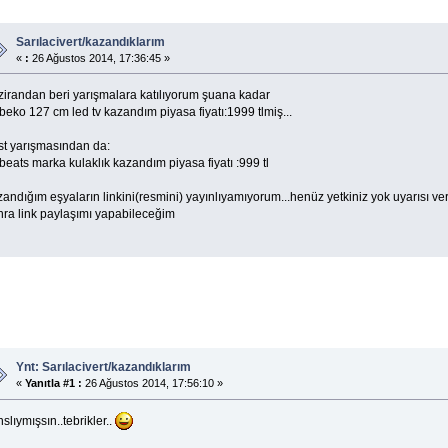
Sarılacivert/kazandıklarım
«
:
26 Ağustos 2014, 17:36:45 »
zirandan beri yarışmalara katılıyorum şuana kadar
eko 127 cm led tv kazandım piyasa fiyatı:1999 tlmiş...
rst yarışmasından da:
eats marka kulaklık kazandım piyasa fiyatı :999 tl
andığım eşyaların linkini(resmini) yayınlıyamıyorum...henüz yetkiniz yok uyarısı ver
nra link paylaşımı yapabileceğim
Ynt: Sarılacivert/kazandıklarım
«
Yanıtla #1 :
26 Ağustos 2014, 17:56:10 »
slıymışsın..tebrikler..