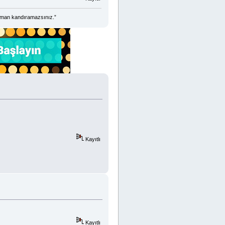
zaman kandıramazsınız.”
Kayıtlı
Kayıtlı