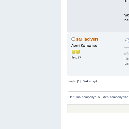
Bi
.
yaz
ba
sarılacivert
Acemi Kampanyacı
dü
İleti: 77
Lin
Lin
Sayfa: [
1
]
Yukarı git
Her Gün Kampanya 
»
Biten Kampanyalar