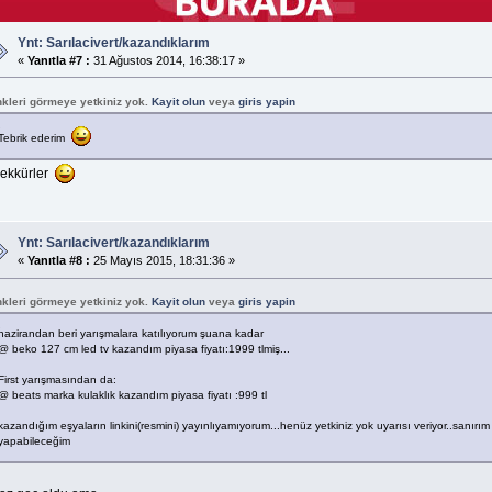
Ynt: Sarılacivert/kazandıklarım
«
Yanıtla #7 :
31 Ağustos 2014, 16:38:17 »
nkleri görmeye yetkiniz yok.
Kayit olun
veya
giris yapin
Tebrik ederim
şekkürler
Ynt: Sarılacivert/kazandıklarım
«
Yanıtla #8 :
25 Mayıs 2015, 18:31:36 »
nkleri görmeye yetkiniz yok.
Kayit olun
veya
giris yapin
hazirandan beri yarışmalara katılıyorum şuana kadar
@ beko 127 cm led tv kazandım piyasa fiyatı:1999 tlmiş...
First yarışmasından da:
@ beats marka kulaklık kazandım piyasa fiyatı :999 tl
kazandığım eşyaların linkini(resmini) yayınlıyamıyorum...henüz yetkiniz yok uyarısı veriyor..sanırım
yapabileceğim