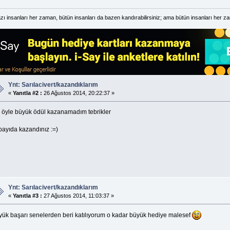
zı insanları her zaman, bütün insanları da bazen kandırabilirsiniz; ama bütün insanları her 
Ynt: Sarılacivert/kazandıklarım
«
Yanıtla #2 :
26 Ağustos 2014, 20:22:37 »
ç öyle büyük ödül kazanamadım tebrikler
payıda kazandınız :=)
Ynt: Sarılacivert/kazandıklarım
«
Yanıtla #3 :
27 Ağustos 2014, 11:03:37 »
yük başarı senelerden beri katılıyorum o kadar büyük hediye malesef