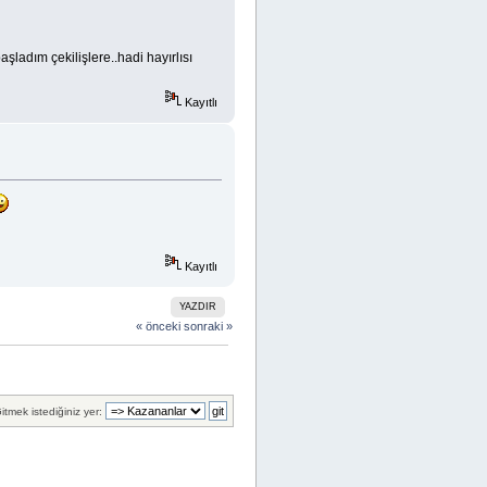
şladım çekilişlere..hadi hayırlısı
Kayıtlı
Kayıtlı
YAZDIR
« önceki
sonraki »
itmek istediğiniz yer: