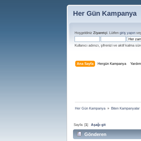
Her Gün Kampanya
Hoşgeldiniz
Ziyaretçi
. Lütfen
giriş yapın
ve
Kullanıcı adınızı, şifrenizi ve aktif kalma süre
Ana Sayfa
Hergün Kampanya
Yardı
Her Gün Kampanya 
»
Biten Kampanyalar
Sayfa: [
1
]
Aşağı git
Gönderen