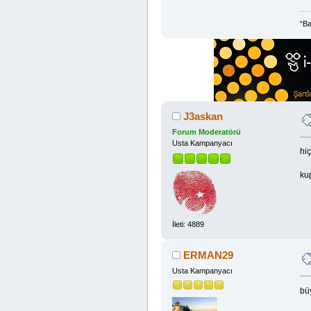
“Ba
J3askan
Forum Moderatörü
Usta Kampanyacı
hi
ku
İleti: 4889
ERMAN29
Usta Kampanyacı
bü