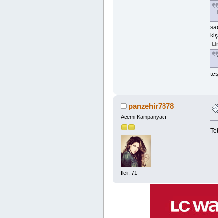
sao
kiş
Li
teş
panzehir7878
Acemi Kampanyacı
Te
İleti: 71