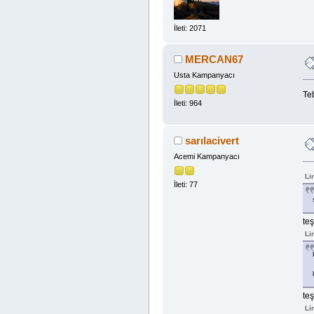
İleti: 2071
MERCAN67
Usta Kampanyacı
Teb
İleti: 964
sarılacivert
Acemi Kampanyacı
Li
İleti: 77
te
Li
teş
Li