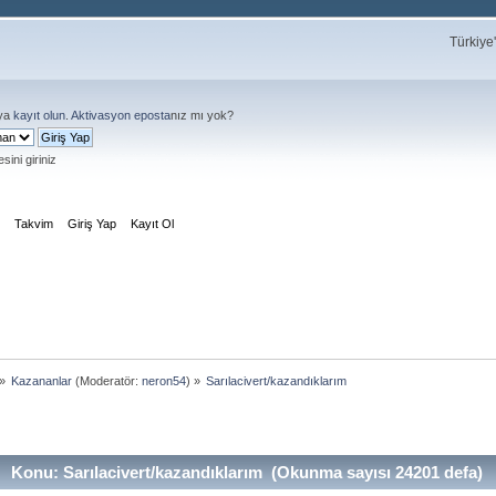
Türkiye
ya
kayıt olun
.
Aktivasyon eposta
nız mı yok?
sini giriniz
m
Takvim
Giriş Yap
Kayıt Ol
»
Kazananlar
(Moderatör:
neron54
) »
Sarılacivert/kazandıklarım
Konu: Sarılacivert/kazandıklarım (Okunma sayısı 24201 defa)