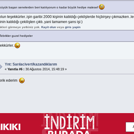
büyük başarı senelerden beri katılıyorum o kadar büyük hediye malesef
lun teşekkürler..işin garibi 2000 kişinin katıldığı çekilşlerde hiçbirşey çıkmazken..le
inin katıldığı çekilişten çıktı..yani tamamen şans işi:)
nkleri görmeye yetkiniz yok.
Kayit olun
veya
giris yapin
Tebrikler guzel hediyeler
ekkürler..
Ynt: Sarılacivert/kazandıklarım
«
Yanıtla #6 :
30 Ağustos 2014, 15:48:19 »
brik ederim