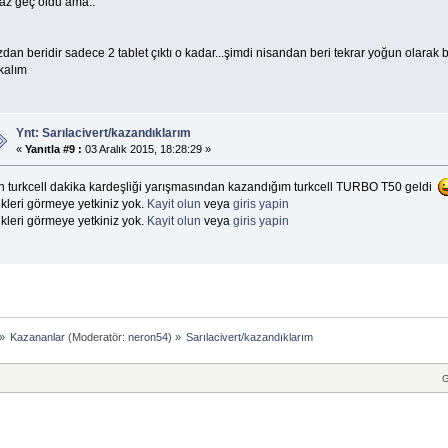
raz geç oldu ama..
dan beridir sadece 2 tablet çıktı o kadar...şimdi nisandan beri tekrar yoğun olarak ba
kalım
Ynt: Sarılacivert/kazandıklarım
«
Yanıtla #9 :
03 Aralık 2015, 18:28:29 »
n turkcell dakika kardeşliği yarışmasından kazandığım turkcell TURBO T50 geldi
kleri görmeye yetkiniz yok.
Kayit olun
veya
giris yapin
kleri görmeye yetkiniz yok.
Kayit olun
veya
giris yapin
»
Kazananlar
(Moderatör:
neron54
) »
Sarılacivert/kazandıklarım
G