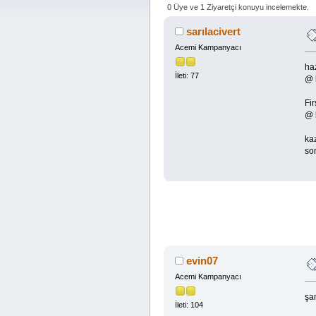
0 Üye ve 1 Ziyaretçi konuyu incelemekte.
sarılacivert
Acemi Kampanyacı
ha
İleti: 77
@ b
Fi
@ b
kaz
so
evin07
Acemi Kampanyacı
şan
İleti: 104