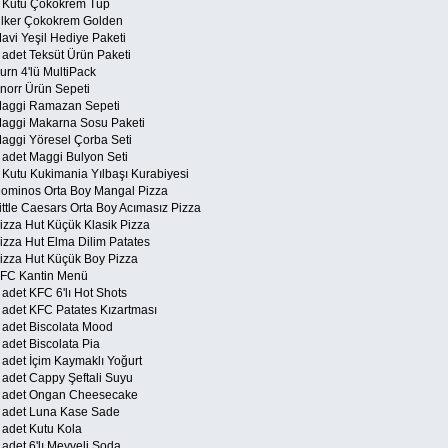
1 Kutu Çokokrem Tüp
Ülker Çokokrem Golden
Mavi Yeşil Hediye Paketi
3 adet Teksüt Ürün Paketi
urn 4'lü MultiPack
Knorr Ürün Sepeti
Maggi Ramazan Sepeti
Maggi Makarna Sosu Paketi
Maggi Yöresel Çorba Seti
2 adet Maggi Bulyon Seti
1 Kutu Kukimania Yılbaşı Kurabiyesi
Dominos Orta Boy Mangal Pizza
ittle Caesars Orta Boy Acımasız Pizza
Pizza Hut Küçük Klasik Pizza
Pizza Hut Elma Dilim Patates
Pizza Hut Küçük Boy Pizza
KFC Kantin Menü
 adet KFC 6'lı Hot Shots
6 adet KFC Patates Kızartması
2 adet Biscolata Mood
 adet Biscolata Pia
2 adet İçim Kaymaklı Yoğurt
2 adet Cappy Şeftali Suyu
2 adet Ongan Cheesecake
3 adet Luna Kase Sade
3 adet Kutu Kola
 adet 6'lı Meyveli Soda