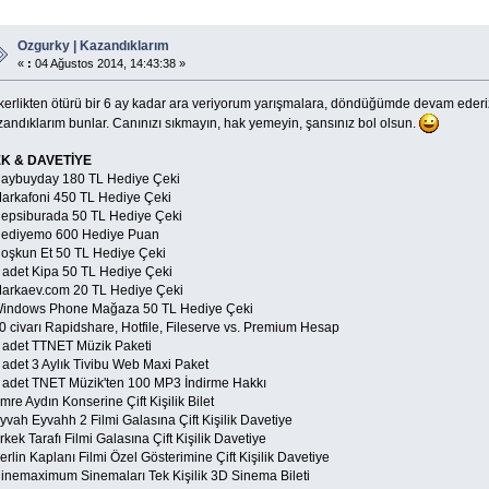
Ozgurky | Kazandıklarım
«
:
04 Ağustos 2014, 14:43:38 »
kerlikten ötürü bir 6 ay kadar ara veriyorum yarışmalara, döndüğümde devam ederiz 
zandıklarım bunlar. Canınızı sıkmayın, hak yemeyin, şansınız bol olsun.
K & DAVETİYE
Daybuyday 180 TL Hediye Çeki
Markafoni 450 TL Hediye Çeki
Hepsiburada 50 TL Hediye Çeki
Hediyemo 600 Hediye Puan
Coşkun Et 50 TL Hediye Çeki
2 adet Kipa 50 TL Hediye Çeki
Markaev.com 20 TL Hediye Çeki
Windows Phone Mağaza 50 TL Hediye Çeki
50 civarı Rapidshare, Hotfile, Fileserve vs. Premium Hesap
3 adet TTNET Müzik Paketi
4 adet 3 Aylık Tivibu Web Maxi Paket
2 adet TNET Müzik'ten 100 MP3 İndirme Hakkı
mre Aydın Konserine Çift Kişilik Bilet
yvah Eyvahh 2 Filmi Galasına Çift Kişilik Davetiye
rkek Tarafı Filmi Galasına Çift Kişilik Davetiye
erlin Kaplanı Filmi Özel Gösterimine Çift Kişilik Davetiye
Cinemaximum Sinemaları Tek Kişilik 3D Sinema Bileti