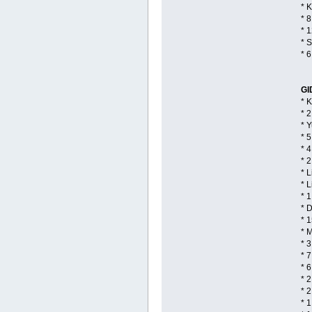
* K
* 
* 
* S
* 
GI
* 
* 2
* 
* 
* 4
* 
* 
* 
* 1
* D
* 1
* M
* 
* 
* 6
* 
* 2
* 