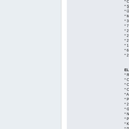
* 
* Ş
* 
* 
* 3
* 7
* 2
* 2
* 2
* 1
* 6
* 2
EL
* 
* 
* 
* 
* A
* 
* 2
* 
* 
* 
* K
* D