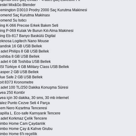
Vestel Mix&Go Blender
Remington D3010 Prodry 2000 Saç Kurutma Makinesi
Homend Saç Kurutma Makinası
omend Su Isıtıcı
King K-066 Precıse Erkek Bakım Seti
King P-069 Kulak Ve Burun Kılı Alma Makinesi
King Eb-817 Banyo Baskülü Digital
Teknosa Logitech Nano Mouse
Sandisk 16 GB USB Bellek
2 adet Philips 8 GB USB Bellek
Toshiba 8 GB USB Bellek
5 adet 4 GB Toshiba USB Bellek
MSI Türkiye 4 GB Military Class USB Bellek
Casper 2 GB USB Bellek
Blue Safe 2 GB USB Bellek
Voit 8373 Kronometre
4 adet 100 TL/250 Dakika Konuşma Süresi
Avea 250 Kontör
vea için 30 dakika, 30 sms, 30 mb internet
Falez Punto Cezve Seti 4 Parça
Cem Nero Kızartma Tenceresi
apilla L. Eco-safe Karnıyarık Tencere
2 adet Korkmaz Çelik Tencere
Limbo Home Cam Çaydanlık
Limbo Home Çay & Kahve Grubu
imbo Home 6'lı reçellik