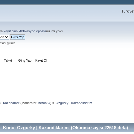
Türkiye
ya
kayıt olun
.
Aktivasyon eposta
nız mı yok?
sini giriniz
m
Takvim
Giriş Yap
Kayıt Ol
»
Kazananlar
(Moderatör:
neron54
) »
Ozgurky | Kazandıklarım
Konu: Ozgurky | Kazandıklarım (Okunma sayısı 22618 defa)