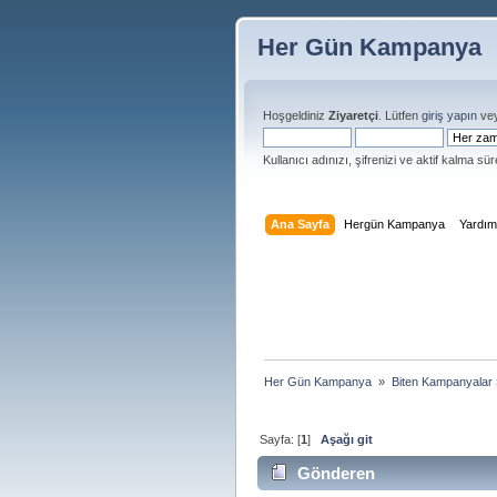
Her Gün Kampanya
Hoşgeldiniz
Ziyaretçi
. Lütfen
giriş yapın
ve
Kullanıcı adınızı, şifrenizi ve aktif kalma süre
Ana Sayfa
Hergün Kampanya
Yardı
Her Gün Kampanya 
»
Biten Kampanyalar
Sayfa: [
1
]
Aşağı git
Gönderen