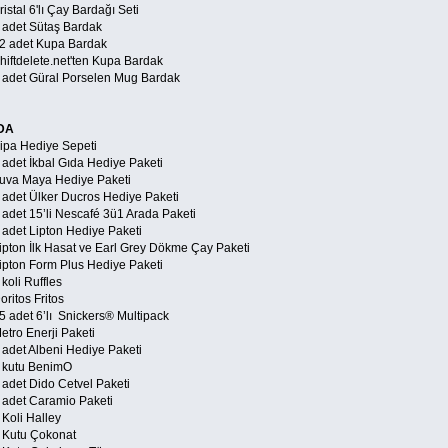
ristal 6'lı Çay Bardağı Seti
8 adet Sütaş Bardak
12 adet Kupa Bardak
hiftdelete.net'ten Kupa Bardak
6 adet Güral Porselen Mug Bardak
DA
Kipa Hediye Sepeti
 adet İkbal Gıda Hediye Paketi
Yuva Maya Hediye Paketi
5 adet Ülker Ducros Hediye Paketi
 adet 15’li Nescafé 3ü1 Arada Paketi
2 adet Lipton Hediye Paketi
Lipton İlk Hasat ve Earl Grey Dökme Çay Paketi
Lipton Form Plus Hediye Paketi
 koli Ruffles
oritos Fritos
5 adet 6’lı Snickers® Multipack
etro Enerji Paketi
3 adet Albeni Hediye Paketi
7 kutu BenimO
 adet Dido Cetvel Paketi
2 adet Caramio Paketi
 Koli Halley
1 Kutu Çokonat