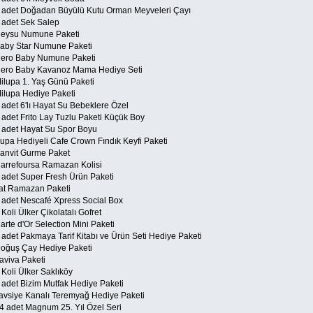
2 adet Doğadan Büyülü Kutu Orman Meyveleri Çayı
2 adet Sek Salep
Ceysu Numune Paketi
Baby Star Numune Paketi
Hero Baby Numune Paketi
Hero Baby Kavanoz Mama Hediye Seti
Milupa 1. Yaş Günü Paketi
Milupa Hediye Paketi
 adet 6'lı Hayat Su Bebeklere Özel
 adet Frito Lay Tuzlu Paketi Küçük Boy
6 adet Hayat Su Spor Boyu
Kupa Hediyeli Cafe Crown Fındık Keyfi Paketi
Banvit Gurme Paket
Carrefoursa Ramazan Kolisi
3 adet Super Fresh Ürün Paketi
Tat Ramazan Paketi
2 adet Nescafé Xpress Social Box
 Koli Ülker Çikolatalı Gofret
arte d'Or Selection Mini Paketi
6 adet Pakmaya Tarif Kitabı ve Ürün Seti Hediye Paketi
Doğuş Çay Hediye Paketi
aviva Paketi
 Koli Ülker Saklıköy
2 adet Bizim Mutfak Hediye Paketi
Tavsiye Kanalı Teremyağ Hediye Paketi
34 adet Magnum 25. Yıl Özel Seri