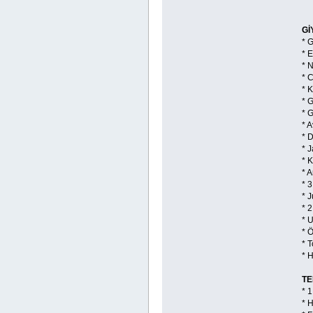
Gİ
* 
* E
* 
* 
* K
* G
* 
* 
* 
* 
* 
* 
* 3
* J
* 2
* 
* 
* 
* 
TE
* 1
* 