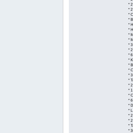
* 
* 
* 
* 
* 
* 
* 
* 
* 3
* 2
* 
* 
* 
* 
* 
* 
* 
* 1
* C
* 
* 
* L
* 2
* 
* 
* 