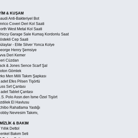
YİM & KUŞAM
Gaudi Anti-Bakteriyel Bot
nrico Coveri Deri Kol Saati
North West Metal Kol Saati
Chiccy Garage Sale Kumaş Kordonlu Saat
östekli Cep Saati
ülaylar - Elite Silver Yonca Kolye
George Henry Şemsiye
Avva Deri Kemer
Deri Cüzdan
Jack & Jones Sence Scarf Şal
Koton Gömlek
Arko Men Milli Takım Şapkası
 adet Efes Pilsen Tişörtü
uss Sırt Çantası
 adet Tablet Çantası
U.S. Polo Assn.den İsme Özel Tişört
Özdilek El Havlusu
Tchibo Rahatlama Yastığı
Hobby Nevresim Takımı,
MİZLİK & BAKIM
 Yıllık Dettol
Henkel Bakım Seti