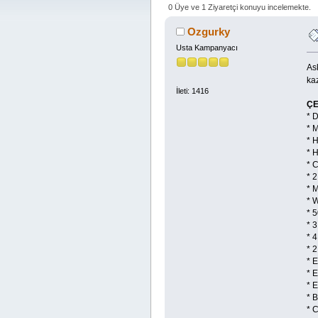
0 Üye ve 1 Ziyaretçi konuyu incelemekte.
Ozgurky
Usta Kampanyacı
As
ka
İleti: 1416
ÇE
* 
* 
* 
* 
* 
* 
* 
* 
* 
* 
* 
* 
* E
* E
* E
* B
* 