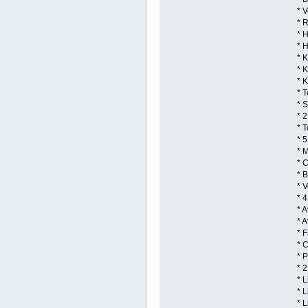
* 
* 
* 
* H
* 
* 
* 
* 
* 
* 
* 
* 
* 
* 
* 
* 
* 
* 
* A
* 
* 
* P
* 
* 
* 
* L