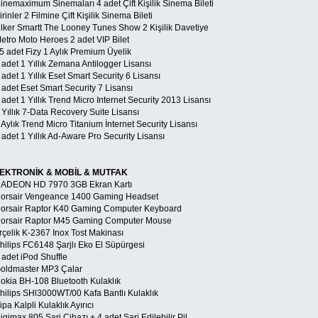
Cinemaximum Sinemaları 4 adet Çift Kişilik Sinema Bileti
irinler 2 Filmine Çift Kişilik Sinema Bileti
Ülker Smartt The Looney Tunes Show 2 Kişilik Davetiye
Metro Moto Heroes 2 adet VIP Bilet
5 adet Fizy 1 Aylık Premium Üyelik
 adet 1 Yıllık Zemana Antilogger Lisansı
 adet 1 Yıllık Eset Smart Security 6 Lisansı
 adet Eset Smart Security 7 Lisansı
 adet 1 Yıllık Trend Micro Internet Security 2013 Lisansı
 Yıllık 7-Data Recovery Suite Lisansı
 Aylık Trend Micro Titanium İnternet Security Lisansı
 adet 1 Yıllık Ad-Aware Pro Security Lisansı
EKTRONİK & MOBİL & MUTFAK
RADEON HD 7970 3GB Ekran Kartı
Corsair Vengeance 1400 Gaming Headset
Corsair Raptor K40 Gaming Computer Keyboard
Corsair Raptor M45 Gaming Computer Mouse
rçelik K-2367 Inox Tost Makinası
Philips FC6148 Şarjlı Eko El Süpürgesi
 adet iPod Shuffle
Goldmaster MP3 Çalar
Nokia BH-108 Bluetooth Kulaklık
Philips SHl3000WT/00 Kafa Bantlı Kulaklık
ipa Kalpli Kulaklık Ayırıcı
igimax 805 Şarj Cihazı + 4 adet Şarj Edilebilir Pil