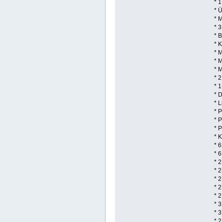
* 
* 
* 
* 
* B
* 
* 
* 
* 
* 
* 
* 
* L
* 
* 
* 
* 
* 6
* 
* 
* 2
* 
* 
* 
* 
* 
* 2