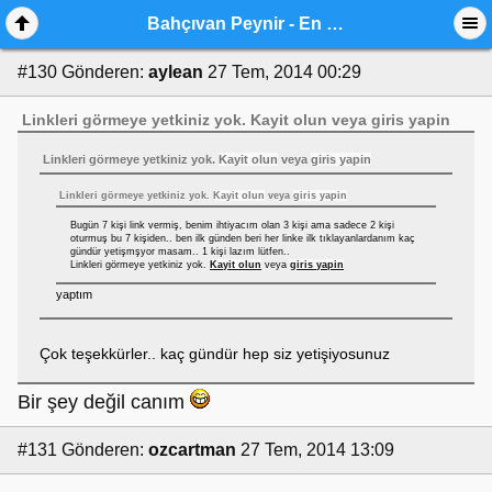
Bahçıvan Peynir - En Mutlu Ramazan Sofrası Genel Destek
#130
Gönderen:
aylean
27 Tem, 2014 00:29
Linkleri görmeye yetkiniz yok.
Kayit olun
veya
giris yapin
Linkleri görmeye yetkiniz yok.
Kayit olun
veya
giris yapin
Linkleri görmeye yetkiniz yok.
Kayit olun
veya
giris yapin
Bugün 7 kişi link vermiş, benim ihtiyacım olan 3 kişi ama sadece 2 kişi
oturmuş bu 7 kişiden.. ben ilk günden beri her linke ilk tıklayanlardanım kaç
gündür yetişmşyor masam.. 1 kişi lazım lütfen..
Linkleri görmeye yetkiniz yok.
Kayit olun
veya
giris yapin
yaptım
Çok teşekkürler.. kaç gündür hep siz yetişiyosunuz
Bir şey değil canım
#131
Gönderen:
ozcartman
27 Tem, 2014 13:09