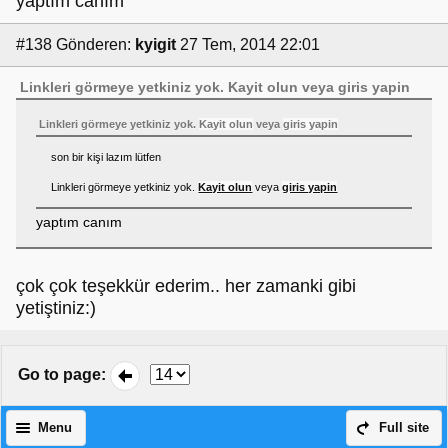
yaptım canım
#138
Gönderen:
kyigit
27 Tem, 2014 22:01
Linkleri görmeye yetkiniz yok.
Kayit olun
veya
giris yapin
Linkleri görmeye yetkiniz yok.
Kayit olun
veya
giris yapin
son bir kişi lazım lütfen
Linkleri görmeye yetkiniz yok.
Kayit olun
veya
giris yapin
yaptım canım
çok çok teşekkür ederim.. her zamanki gibi
yetiştiniz:)
Go to page
:
Menu
Full site