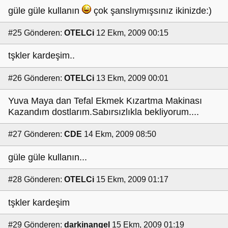
güle güle kullanın
çok şanslıymışsınız ikinizde:)
#25
Gönderen:
OTELCi
12 Ekm, 2009 00:15
tşkler kardeşim..
#26
Gönderen:
OTELCi
13 Ekm, 2009 00:01
Yuva Maya dan Tefal Ekmek Kızartma Makinası
Kazandım dostlarım.Sabırsızlıkla bekliyorum....
#27
Gönderen:
CDE
14 Ekm, 2009 08:50
güle güle kullanın...
#28
Gönderen:
OTELCi
15 Ekm, 2009 01:17
tşkler kardeşim
#29
Gönderen:
darkinangel
15 Ekm, 2009 01:19