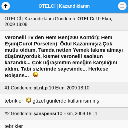
OTELCİ | Kazandıklarım
OTELCİ | Kazandıklarım
Gönderen:
OTELCi
10 Ekm,
2009 18:08
Veronelli Tv den Hem Ben(200 Kontör); Hem
Eşim(Gürol Porselen) Ödül Kazanmışız.Çok
mutlu oldum. Tamda netten Yemek takımı almayı
düşünüyorduk, kısmet veronelli saolsun
kazandık... Çok uğraşmıtım emeğim karşılığını
aldım. Tabi sizlerinde sayesinde... Herkese
Bolşans...
#1
Gönderen:
pLnLp
10 Ekm, 2009 18:10
tebrıkler
güzel günlerde kullanırsın inş
#2
Gönderen:
şansperisi
10 Ekm, 2009 18:11
tebrikler