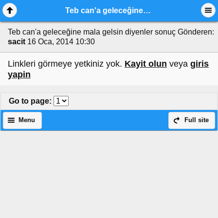
Teb can'a geleceğine mala gelsin diyenler sonuç
Teb can'a geleceğine mala gelsin diyenler sonuç
Gönderen:
sacit
16 Oca, 2014 10:30
Linkleri görmeye yetkiniz yok.
Kayit olun
veya
giris
yapin
Go to page
:
Menu
Full site