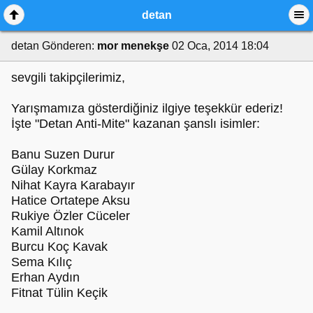
detan
detan
Gönderen:
mor menekşe
02 Oca, 2014 18:04
sevgili takipçilerimiz,
Yarışmamıza gösterdiğiniz ilgiye teşekkür ederiz!
İşte "Detan Anti-Mite" kazanan şanslı isimler:
Banu Suzen Durur
Gülay Korkmaz
Nihat Kayra Karabayır
Hatice Ortatepe Aksu
Rukiye Özler Cüceler
Kamil Altınok
Burcu Koç Kavak
Sema Kılıç
Erhan Aydın
Fitnat Tülin Keçik