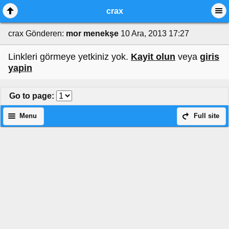
crax
crax
Gönderen:
mor menekşe
10 Ara, 2013 17:27
Linkleri görmeye yetkiniz yok.
Kayit olun
veya
giris
yapin
Go to page
:
Menu
Full site