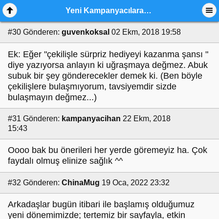
Yeni Kampanyacılara Öneriler
#30
Gönderen:
guvenkoksal
02 Ekm, 2018 19:58
Ek: Eğer "çekilişle sürpriz hediyeyi kazanma şansı "
diye yazıyorsa anlayın ki uğraşmaya değmez. Abuk
subuk bir şey gönderecekler demek ki. (Ben böyle
çekilişlere bulaşmıyorum, tavsiyemdir sizde
bulaşmayın değmez...)
#31
Gönderen:
kampanyacihan
22 Ekm, 2018
15:43
Oooo bak bu önerileri her yerde göremeyiz ha. Çok
faydalı olmuş elinize sağlık ^^
#32
Gönderen:
ChinaMug
19 Oca, 2022 23:32
Arkadaşlar bugün itibari ile başlamış olduğumuz
yeni dönemimizde; tertemiz bir sayfayla, etkin