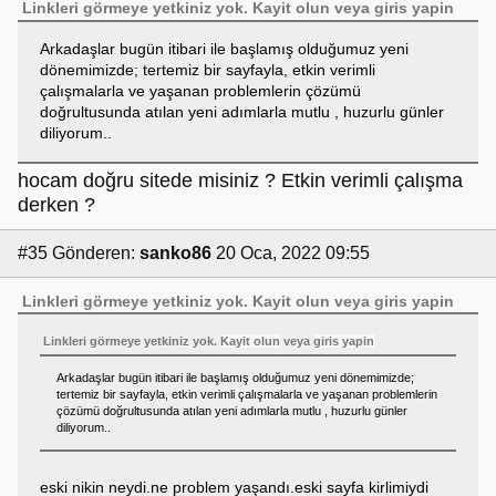
Linkleri görmeye yetkiniz yok.
Kayit olun
veya
giris yapin
Arkadaşlar bugün itibari ile başlamış olduğumuz yeni
dönemimizde; tertemiz bir sayfayla, etkin verimli
çalışmalarla ve yaşanan problemlerin çözümü
doğrultusunda atılan yeni adımlarla mutlu , huzurlu günler
diliyorum..
hocam doğru sitede misiniz ? Etkin verimli çalışma
derken ?
#35
Gönderen:
sanko86
20 Oca, 2022 09:55
Linkleri görmeye yetkiniz yok.
Kayit olun
veya
giris yapin
Linkleri görmeye yetkiniz yok.
Kayit olun
veya
giris yapin
Arkadaşlar bugün itibari ile başlamış olduğumuz yeni dönemimizde;
tertemiz bir sayfayla, etkin verimli çalışmalarla ve yaşanan problemlerin
çözümü doğrultusunda atılan yeni adımlarla mutlu , huzurlu günler
diliyorum..
eski nikin neydi.ne problem yaşandı.eski sayfa kirlimiydi