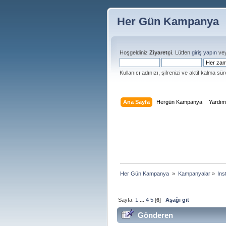
Her Gün Kampanya
Hoşgeldiniz
Ziyaretçi
. Lütfen
giriş yapın
ve
Kullanıcı adınızı, şifrenizi ve aktif kalma süre
Ana Sayfa
Hergün Kampanya
Yardı
Her Gün Kampanya 
»
Kampanyalar
»
Ins
Sayfa:
1
...
4
5
[
6
]
Aşağı git
Gönderen