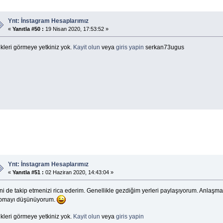
Ynt: İnstagram Hesaplarımız
«
Yanıtla #50 :
19 Nisan 2020, 17:53:52 »
kleri görmeye yetkiniz yok.
Kayit olun
veya
giris yapin
serkan73ugus
Ynt: İnstagram Hesaplarımız
«
Yanıtla #51 :
02 Haziran 2020, 14:43:04 »
i de takip etmenizi rica ederim. Genellikle gezdiğim yerleri paylaşıyorum. Anlaşma 
pmayı düşünüyorum.
kleri görmeye yetkiniz yok.
Kayit olun
veya
giris yapin