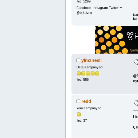
İleti: 1299
Facebook-İnstagram-Twitter =
@brkdvnc
Kat
İns
ylmznesli
Usta Kampanyacı
@f
İleti: 586
ay
redd
Yeni Kampanyacı
Lin
İleti: 37
Çek