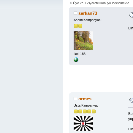
0 Üye ve 1 Ziyaretçi konuyu incelemekte.
serkan73
Acemi Kampanyacı
Lin
İleti: 183
ormes
Usta Kampanyacı
Ben
ya
Lin