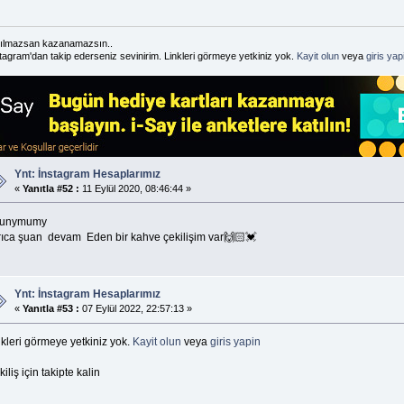
ılmazsan kazanamazsın..
tagram'dan takip ederseniz sevinirim. Linkleri görmeye yetkiniz yok.
Kayit olun
veya
giris yap
Ynt: İnstagram Hesaplarımız
«
Yanıtla #52 :
11 Eylül 2020, 08:46:44 »
unymumy
rıca şuan devam Eden bir kahve çekilişim var🙌🏻💓
Ynt: İnstagram Hesaplarımız
«
Yanıtla #53 :
07 Eylül 2022, 22:57:13 »
kleri görmeye yetkiniz yok.
Kayit olun
veya
giris yapin
iliş için takipte kalin