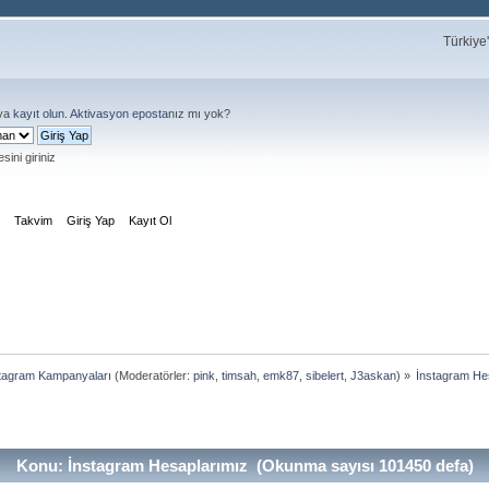
Türkiye
ya
kayıt olun
.
Aktivasyon eposta
nız mı yok?
sini giriniz
m
Takvim
Giriş Yap
Kayıt Ol
tagram Kampanyaları
(Moderatörler:
pink
,
timsah
,
emk87
,
sibelert
,
J3askan
) »
İnstagram He
Konu: İnstagram Hesaplarımız (Okunma sayısı 101450 defa)