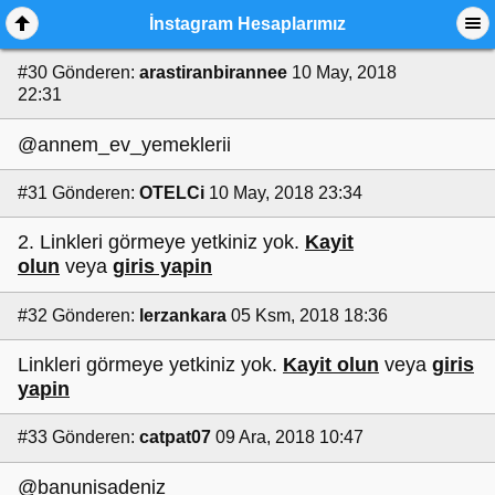
İnstagram Hesaplarımız
#30
Gönderen:
arastiranbirannee
10 May, 2018
22:31
@annem_ev_yemeklerii
#31
Gönderen:
OTELCi
10 May, 2018 23:34
2. Linkleri görmeye yetkiniz yok.
Kayit
olun
veya
giris yapin
#32
Gönderen:
lerzankara
05 Ksm, 2018 18:36
Linkleri görmeye yetkiniz yok.
Kayit olun
veya
giris
yapin
#33
Gönderen:
catpat07
09 Ara, 2018 10:47
@banunisadeniz