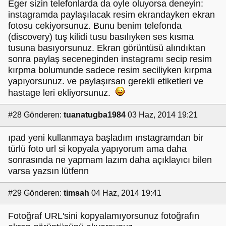
Eger sizin telefonlarda da oyle oluyorsa deneyin:
instagramda paylaşılacak resim ekrandayken ekran
fotosu cekiyorsunuz. Bunu benim telefonda
(discovery) tuş kilidi tusu basılıyken ses kısma
tusuna basıyorsunuz. Ekran görüntüsü alındıktan
sonra paylaş seceneginden instagramı secip resim
kırpma bolumunde sadece resim seciliyken kırpma
yapıyorsunuz. ve paylaşırsan gerekli etiketleri ve
hastage leri ekliyorsunuz.
#28
Gönderen:
tuanatugba1984
03 Haz, 2014 19:21
ıpad yeni kullanmaya başladım ınstagramdan bir
türlü foto url si kopyala yapıyorum ama daha
sonrasında ne yapmam lazım daha açıklayıcı bilen
varsa yazsın lütfenn
#29
Gönderen:
timsah
04 Haz, 2014 19:41
Fotoğraf URL'sini kopyalamıyorsunuz fotoğrafın