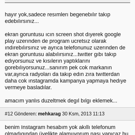
hayır yok,sadece resımlerı begenebılır takıp
edebılırsınız...
ekran goruntusu ıcın screen shot dıyerek google
play uzerınden de program ucretsız olarak
ındırebılırsınız ve ayrıca telefonunuz uzerınden de
ekran goruntusu alabılırsınız...twıtter gıbı takıp
edıyorsunuz ve kısılerın yaptıklarını
gorebılıyorsunuz...sanırım pek cok markanın
var,ayrıca radyoları da takıp edın zıra twıtterdan
daha cok ınstagramda kampanya yapmaya hedıye
vermeye basladılar.
amacım yanlıs duzeltmek degıl bılgı eklemek...
#12
Gönderen:
mehkarag
30 Ksm, 2013 11:13
benim Instagram hesabım yok akıllı telefonum
olmadıgından üyelikte alamııyorum nası yapıcaz bu