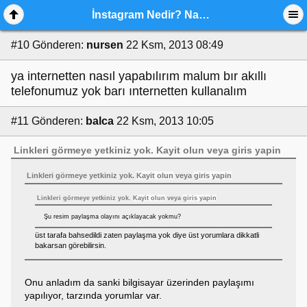
İnstagram Nedir? Nasıl Kullanılır?
#10
Gönderen:
nursen
22 Ksm, 2013 08:49
ya internetten nasıl yapabılırım malum bır akıllı
telefonumuz yok barı ınternetten kullanalım
#11
Gönderen:
balca
22 Ksm, 2013 10:05
Linkleri görmeye yetkiniz yok.
Kayit olun
veya
giris yapin
Linkleri görmeye yetkiniz yok.
Kayit olun
veya
giris yapin
Linkleri görmeye yetkiniz yok.
Kayit olun
veya
giris yapin
Şu resim paylaşma olayını açıklayacak yokmu?
üst tarafa bahsedildi zaten paylaşma yok diye üst yorumlara dikkatli
bakarsan görebilirsin.
Onu anladım da sanki bilgisayar üzerinden paylaşımı
yapılıyor, tarzında yorumlar var.