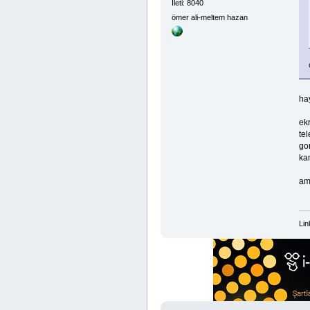
İleti: 8040
ömer ali-meltem hazan
hay
ekr
tel
gor
ka
am
Lin