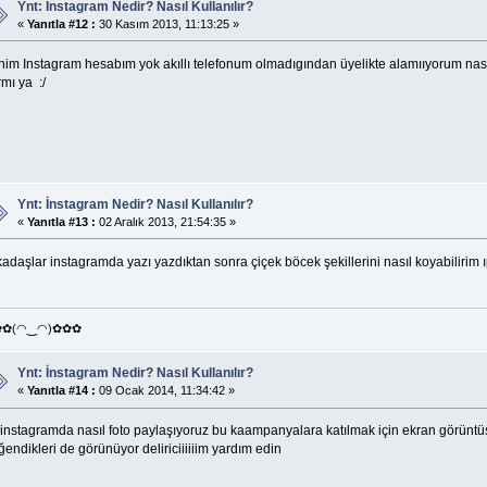
Ynt: İnstagram Nedir? Nasıl Kullanılır?
«
Yanıtla #12 :
30 Kasım 2013, 11:13:25 »
nim Instagram hesabım yok akıllı telefonum olmadıgından üyelikte alamııyorum nası 
mı ya :/
Ynt: İnstagram Nedir? Nasıl Kullanılır?
«
Yanıtla #13 :
02 Aralık 2013, 21:54:35 »
kadaşlar instagramda yazı yazdıktan sonra çiçek böcek şekillerini nasıl koyabilirim
✿✿(◠‿◠)✿✿✿
Ynt: İnstagram Nedir? Nasıl Kullanılır?
«
Yanıtla #14 :
09 Ocak 2014, 11:34:42 »
 instagramda nasıl foto paylaşıyoruz bu kaampanyalara katılmak için ekran görünt
endikleri de görünüyor deliriciiiiiim yardım edin