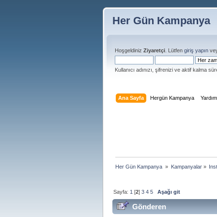
Her Gün Kampanya
Hoşgeldiniz
Ziyaretçi
. Lütfen
giriş yapın
ve
Kullanıcı adınızı, şifrenizi ve aktif kalma süre
Ana Sayfa
Hergün Kampanya
Yardı
Her Gün Kampanya 
»
Kampanyalar
»
Ins
Sayfa:
1
[
2
]
3
4
5
Aşağı git
Gönderen