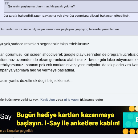
Şu resim paylaşma olayını açıklayacak yokmu?
üst tarafa bahsedildi zaten paylaşma yok diye üst yorumlara dikkatli bakarsan görebilirsin.
Onu anladım da sanki bilgisayar üzerinden paylaşımı yapılıyor, tarzında yorumlar var.
ır yok,sadece resımlerı begenebılır takıp edebılırsınız...
an goruntusu ıcın screen shot dıyerek google play uzerınden de program ucretsız ola
efonunuz uzerınden de ekran goruntusu alabılırsınız...twıtter gıbı takıp edıyorsunuz ve
ebılıyorsunuz...sanırım pek cok markanın var,ayrıca radyoları da takıp edın zıra t
mpanya yapmaya hedıye vermeye basladılar.
acım yanlıs duzeltmek degıl bılgı eklemek...
kleri görmeye yetkiniz yok.
Kayit olun
veya
giris yapin
tıklasanız yeter