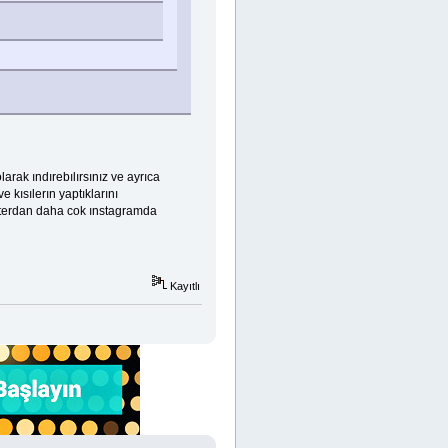
rak ındırebılırsınız ve ayrıca
 kısılerın yaptıklarını
wıtterdan daha cok ınstagramda
Kayıtlı