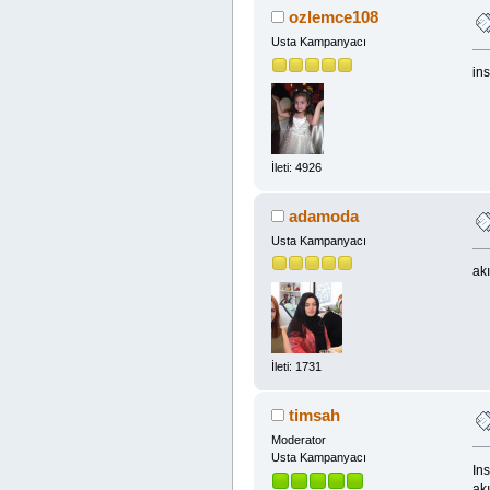
ozlemce108
Usta Kampanyacı
in
İleti: 4926
adamoda
Usta Kampanyacı
ak
İleti: 1731
timsah
Moderator
Usta Kampanyacı
In
akı