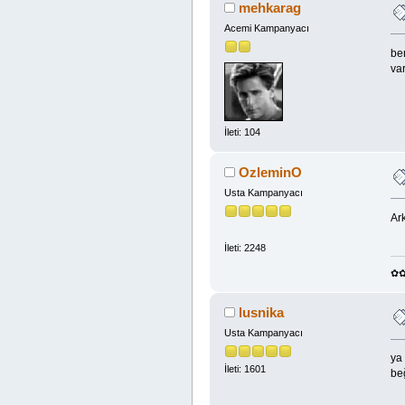
mehkarag
Acemi Kampanyacı
be
var
İleti: 104
OzleminO
Usta Kampanyacı
Ar
İleti: 2248
✿
lusnika
Usta Kampanyacı
ya
İleti: 1601
beğ