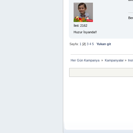
Ben
İleti: 2162
Huzur İsyanda!!
Sayfa:
1
[
2
]
3
4
5
Yukarı git
Her Gün Kampanya 
»
Kampanyalar
»
Ins