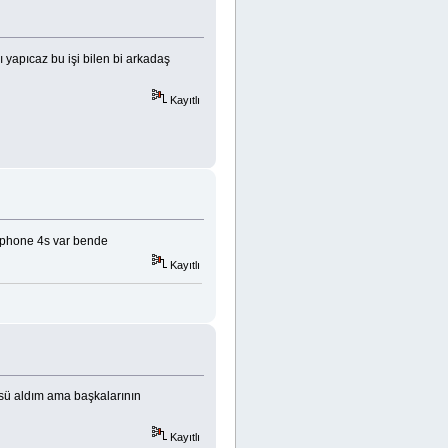
yapıcaz bu işi bilen bi arkadaş
Kayıtlı
 ıphone 4s var bende
Kayıtlı
üsü aldım ama başkalarının
Kayıtlı