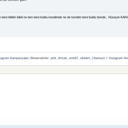
 beni bildim bileli ne ben beni buldu kendimde ne de kendim beni buldu bende.. Hüseyin KA
tagram Kampanyaları
(Moderatörler:
pink
,
timsah
,
emk87
,
sibelert
,
J3askan
) »
İnstagram Nedi