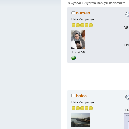
0 Üye ve 1 Ziyaretçi konuyu incelemekte.
nursen
Usta Kampanyacı
ya 
Lin
İleti: 7050
balca
Usta Kampanyacı
Li