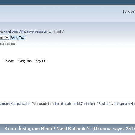
Türkiye
ya
kayıt olun
.
Aktivasyon eposta
nız mı yok?
sini giriniz
m
Takvim
Giriş Yap
Kayıt Ol
tagram Kampanyaları
(Moderatörler:
pink
,
timsah
,
emk87
,
sibelert
,
J3askan
) »
İnstagram Nedi
Konu: İnstagram Nedir? Nasıl Kullanılır? (Okunma sayısı 2517