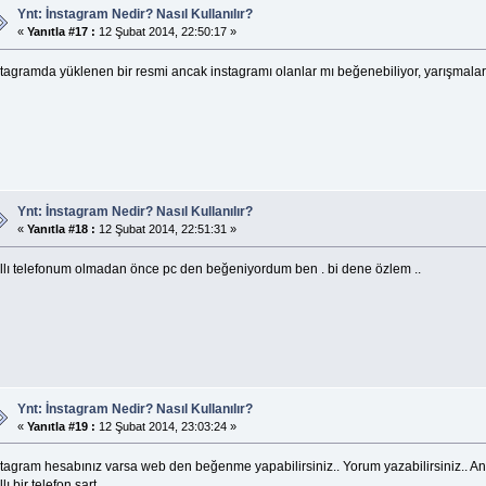
Ynt: İnstagram Nedir? Nasıl Kullanılır?
«
Yanıtla #17 :
12 Şubat 2014, 22:50:17 »
stagramda yüklenen bir resmi ancak instagramı olanlar mı beğenebiliyor, yarışmalar
Ynt: İnstagram Nedir? Nasıl Kullanılır?
«
Yanıtla #18 :
12 Şubat 2014, 22:51:31 »
ıllı telefonum olmadan önce pc den beğeniyordum ben . bi dene özlem ..
Ynt: İnstagram Nedir? Nasıl Kullanılır?
«
Yanıtla #19 :
12 Şubat 2014, 23:03:24 »
stagram hesabınız varsa web den beğenme yapabilirsiniz.. Yorum yazabilirsiniz.. An
llı bir telefon şart..