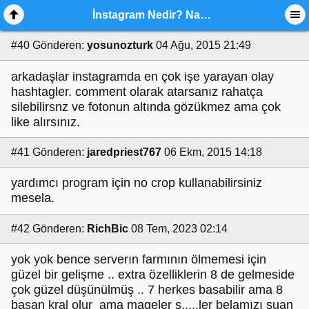
İnstagram Nedir? Nasıl Kullanılır?
#40
Gönderen:
yosunozturk
04 Ağu, 2015 21:49
arkadaşlar instagramda en çok işe yarayan olay
hashtagler. comment olarak atarsanız rahatça
silebilirsnz ve fotonun altında gözükmez ama çok
like alırsınız.
#41
Gönderen:
jaredpriest767
06 Ekm, 2015 14:18
yardımcı program için no crop kullanabilirsiniz
mesela.
#42
Gönderen:
RichBic
08 Tem, 2023 02:14
yok yok bence serverın farmının ölmemesi için
güzel bir gelişme .. extra özelliklerin 8 de gelmeside
çok güzel düşünülmüş .. 7 herkes basabilir ama 8
basan kral olur ama mageler s.....ler belamızı şuan