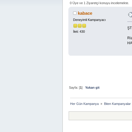
0 Üye ve 1 Ziyaretçi konuyu incelemekte.
kabace
Deneyimli Kampanyacı
ŞT
İleti: 430
Ri
HAL
Sayfa: [
1
]
Yukarı git
Her Gün Kampanya 
»
Biten Kampanyalar