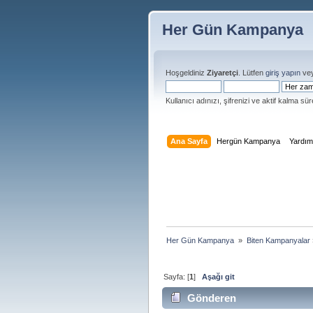
Her Gün Kampanya
Hoşgeldiniz
Ziyaretçi
. Lütfen
giriş yapın
ve
Kullanıcı adınızı, şifrenizi ve aktif kalma süre
Ana Sayfa
Hergün Kampanya
Yardı
Her Gün Kampanya 
»
Biten Kampanyalar
Sayfa: [
1
]
Aşağı git
Gönderen