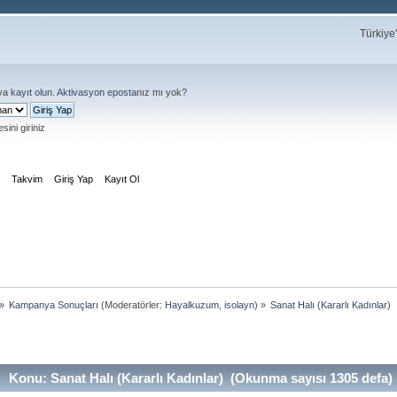
Türkiye
ya
kayıt olun
.
Aktivasyon eposta
nız mı yok?
sini giriniz
m
Takvim
Giriş Yap
Kayıt Ol
»
Kampanya Sonuçları
(Moderatörler:
Hayalkuzum
,
isolayn
) »
Sanat Halı (Kararlı Kadınlar)
Konu: Sanat Halı (Kararlı Kadınlar) (Okunma sayısı 1305 defa)