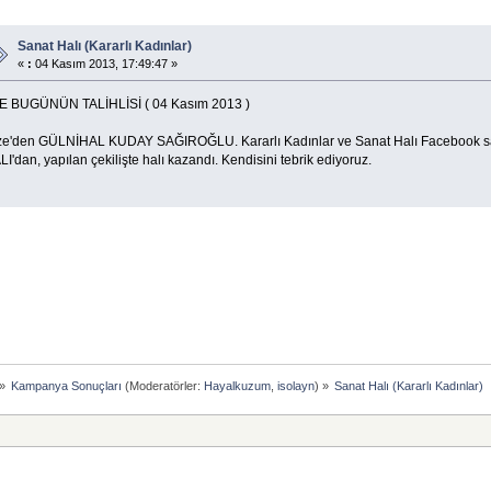
Sanat Halı (Kararlı Kadınlar)
«
:
04 Kasım 2013, 17:49:47 »
E BUGÜNÜN TALİHLİSİ ( 04 Kasım 2013 )
ze'den GÜLNİHAL KUDAY SAĞIROĞLU. Kararlı Kadınlar ve Sanat Halı Facebook s
I'dan, yapılan çekilişte halı kazandı. Kendisini tebrik ediyoruz.
»
Kampanya Sonuçları
(Moderatörler:
Hayalkuzum
,
isolayn
) »
Sanat Halı (Kararlı Kadınlar)