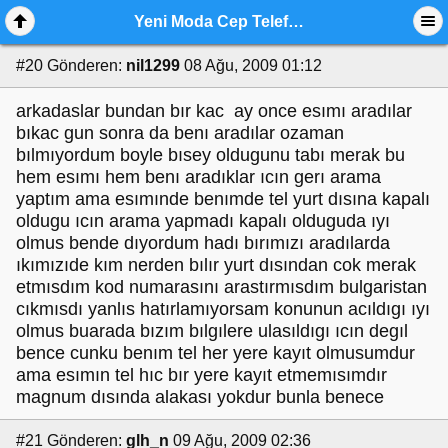
Yeni Moda Cep Telefonu Dolandırıcılığı
#20
Gönderen:
nil1299
08 Ağu, 2009 01:12
arkadaslar bundan bır kac ay once esımı aradılar
bıkac gun sonra da benı aradılar ozaman
bılmıyordum boyle bısey oldugunu tabı merak bu
hem esımı hem benı aradıklar ıcın gerı arama
yaptım ama esımınde benımde tel yurt dısına kapalı
oldugu ıcın arama yapmadı kapalı olduguda ıyı
olmus bende dıyordum hadı bırımızı aradılarda
ıkımızıde kım nerden bılır yurt dısından cok merak
etmısdım kod numarasını arastırmısdım bulgaristan
cıkmısdı yanlıs hatırlamıyorsam konunun acıldıgı ıyı
olmus buarada bızım bılgılere ulasıldıgı ıcın degıl
bence cunku benım tel her yere kayıt olmusumdur
ama esımın tel hıc bır yere kayıt etmemısımdır
magnum dısında alakası yokdur bunla benece
#21
Gönderen:
glh_n
09 Ağu, 2009 02:36