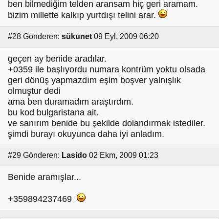
ben bilmediğim telden aransam hiç geri aramam.
bizim millette kalkıp yurtdışı telini arar.
#28
Gönderen:
sükunet
09 Eyl, 2009 06:20
geçen ay benide aradılar.
+0359 ile başlıyordu numara kontrüm yoktu olsada
geri dönüş yapmazdım eşim boşver yalnışlık
olmuştur dedi
ama ben duramadım araştırdım.
bu kod bulgaristana ait.
ve sanırım benide bu şekilde dolandırmak istediler.
şimdi burayı okuyunca daha iyi anladım.
#29
Gönderen:
Lasido
02 Ekm, 2009 01:23
Benide aramışlar...
+359894237469