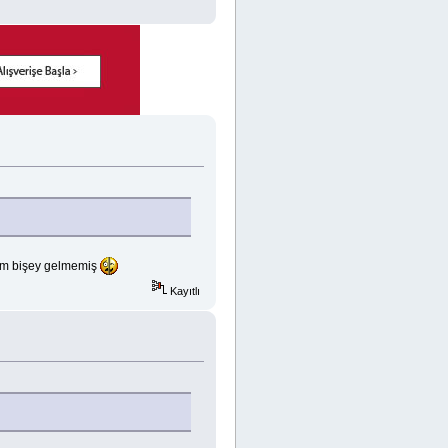
dum bişey gelmemiş
Kayıtlı