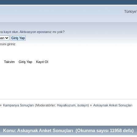
Türkiye
ya
kayıt olun
.
Aktivasyon eposta
nız mı yok?
sini giriniz
m
Takvim
Giriş Yap
Kayıt Ol
»
Kampanya Sonuçları
(Moderatörler:
Hayalkuzum
,
isolayn
) »
Askaynak Anket Sonuçları
Konu: Askaynak Anket Sonuçları (Okunma sayısı 11958 defa)