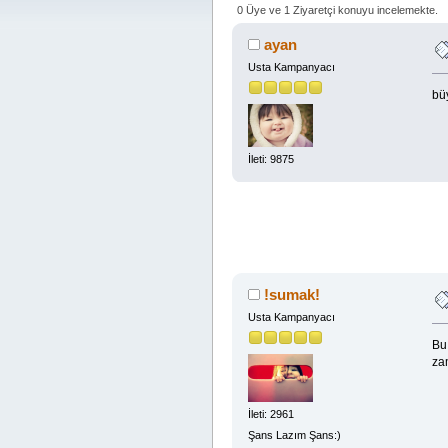
0 Üye ve 1 Ziyaretçi konuyu incelemekte.
ayan
Usta Kampanyacı
bü
İleti: 9875
!sumak!
Usta Kampanyacı
Bu 
za
İleti: 2961
Şans Lazım Şans:)