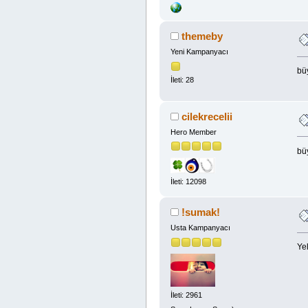
themeby
Yeni Kampanyacı
bü
İleti: 28
cilekrecelii
Hero Member
bü
İleti: 12098
!sumak!
Usta Kampanyacı
Yel
İleti: 2961