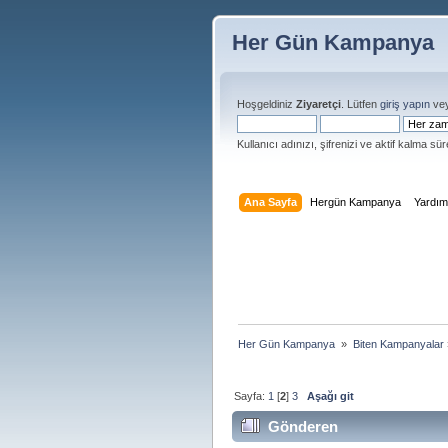
Her Gün Kampanya
Hoşgeldiniz
Ziyaretçi
. Lütfen
giriş yapın
ve
Kullanıcı adınızı, şifrenizi ve aktif kalma süre
Ana Sayfa
Hergün Kampanya
Yardı
Her Gün Kampanya 
»
Biten Kampanyalar
Sayfa:
1
[
2
]
3
Aşağı git
Gönderen