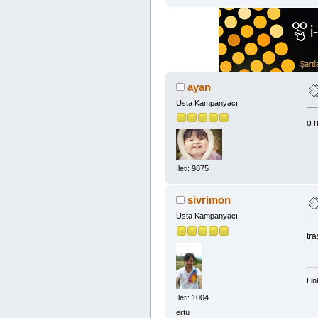
ayan
Usta Kampanyacı
o n
İleti: 9875
sivrimon
Usta Kampanyacı
tra
Lin
İleti: 1004
ertu