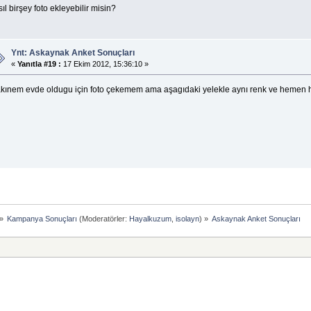
ıl birşey foto ekleyebilir misin?
Ynt: Askaynak Anket Sonuçları
«
Yanıtla #19 :
17 Ekim 2012, 15:36:10 »
kınem evde oldugu için foto çekemem ama aşagıdaki yelekle aynı renk ve hemen 
»
Kampanya Sonuçları
(Moderatörler:
Hayalkuzum
,
isolayn
) »
Askaynak Anket Sonuçları