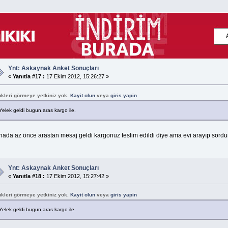
Ynt: Askaynak Anket Sonuçları
«
Yanıtla #17 :
17 Ekim 2012, 15:26:27 »
nkleri görmeye yetkiniz yok.
Kayit olun
veya
giris yapin
Yelek geldi bugun,aras kargo ile.
nada az önce arastan mesaj geldi kargonuz teslim edildi diye ama evi arayıp sor
Ynt: Askaynak Anket Sonuçları
«
Yanıtla #18 :
17 Ekim 2012, 15:27:42 »
nkleri görmeye yetkiniz yok.
Kayit olun
veya
giris yapin
Yelek geldi bugun,aras kargo ile.