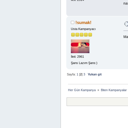
nas
!sumak!
Usta Kampanyacı
Ma
İleti: 2961
Şans Lazım Şans:)
Sayfa:
1
[
2
]
3
Yukarı git
Her Gün Kampanya 
»
Biten Kampanyalar