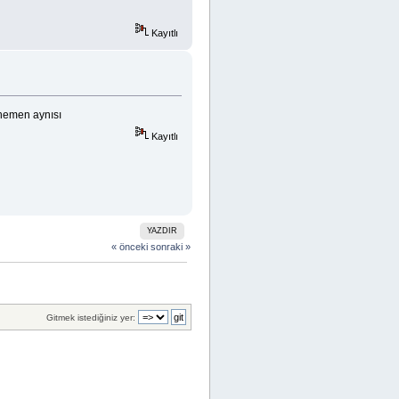
Kayıtlı
hemen aynısı
Kayıtlı
YAZDIR
« önceki
sonraki »
Gitmek istediğiniz yer: