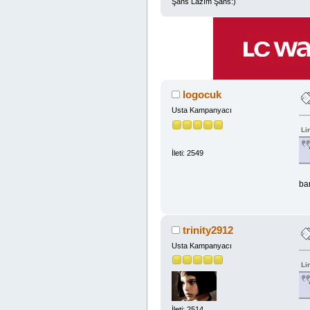
Şans Lazım Şans:)
logocuk
Usta Kampanyacı
Li
İleti: 2549
ba
trinity2912
Usta Kampanyacı
Li
İleti: 2514