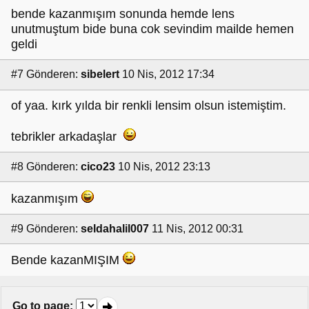
bende kazanmışım sonunda hemde lens
unutmuştum bide buna cok sevindim mailde hemen
geldi
#7
Gönderen:
sibelert
10 Nis, 2012 17:34
of yaa. kırk yılda bir renkli lensim olsun istemiştim.
tebrikler arkadaşlar
#8
Gönderen:
cico23
10 Nis, 2012 23:13
kazanmışım
#9
Gönderen:
seldahalil007
11 Nis, 2012 00:31
Bende kazanMIŞIM
Go to page
: