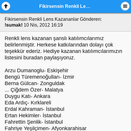
Fikirsensin Renkli Lens Kazananlar
Fikirsensin Renkli Lens Kazananlar
Gönderen:
!sumak!
10 Nis, 2012 16:19
Renkli lens kazanan şanslı katılımcılarımız
belirlenmiştir. Herkese katkılarından dolayı çok
teşekkür ederiz. Hediye kazanan katılımcılarımızın
listesini buradan paylaşıyoruz.
Arzu Dumanoglu- Eskişehir
Bengü Türemenoğulları- İzmir
Berna Gülcan- Zonguldak
... Çiğdem Özer- Malatya
Duygu Katı- Ankara
Eda Ardıç- Kırklareli
Erdal Kahraman- İstanbul
Ertan Hekimler- İstanbul
Fahrettin Şenlik- İstanbul
Fahriye Yeşilçimen- Afyonkarahisar