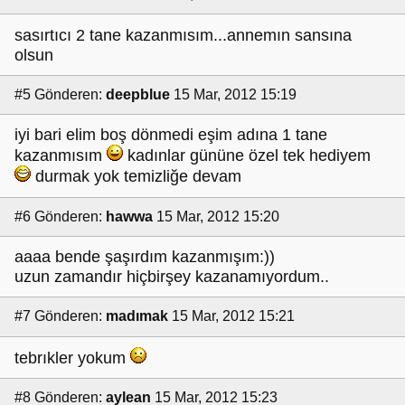
sasırtıcı 2 tane kazanmısım...annemın sansına
olsun
#5
Gönderen:
deepblue
15 Mar, 2012 15:19
iyi bari elim boş dönmedi eşim adına 1 tane
kazanmısım
kadınlar gününe özel tek hediyem
durmak yok temizliğe devam
#6
Gönderen:
hawwa
15 Mar, 2012 15:20
aaaa bende şaşırdım kazanmışım:))
uzun zamandır hiçbirşey kazanamıyordum..
#7
Gönderen:
madımak
15 Mar, 2012 15:21
tebrıkler yokum
#8
Gönderen:
aylean
15 Mar, 2012 15:23