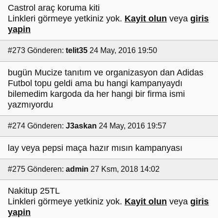
Castrol araç koruma kiti
Linkleri görmeye yetkiniz yok.
Kayit olun
veya
giris
yapin
#273
Gönderen:
telit35
24 May, 2016 19:50
bugün Mucize tanıtım ve organizasyon dan Adidas
Futbol topu geldi ama bu hangi kampanyaydı
bilemedim kargoda da her hangi bir firma ismi
yazmıyordu
#274
Gönderen:
J3askan
24 May, 2016 19:57
lay veya pepsi maça hazır mısın kampanyası
#275
Gönderen:
admin
27 Ksm, 2018 14:02
Nakitup 25TL
Linkleri görmeye yetkiniz yok.
Kayit olun
veya
giris
yapin