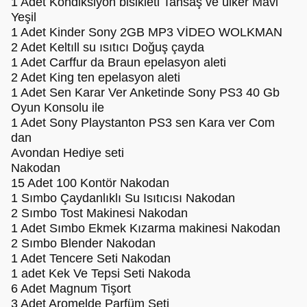
1 Adet Kondiksiyon bisikleti Tansaş ve ülker Mavi
Yeşil
1 Adet Kinder Sony 2GB MP3 VİDEO WOLKMAN
2 Adet Keltıll su ısıtıcı Doğuş çayda
1 Adet Carffur da Braun epelasyon aleti
2 Adet King ten epelasyon aleti
1 Adet Sen Karar Ver Anketinde Sony PS3 40 Gb
Oyun Konsolu ile
1 Adet Sony Playstanton PS3 sen Kara ver Com
dan
Avondan Hediye seti
Nakodan
15 Adet 100 Kontör Nakodan
1 Sımbo Çaydanlıklı Su Isıtıcısı Nakodan
2 Sımbo Tost Makinesi Nakodan
1 Adet Sımbo Ekmek Kızarma makinesi Nakodan
2 Sımbo Blender Nakodan
1 Adet Tencere Seti Nakodan
1 adet Kek Ve Tepsi Seti Nakoda
6 Adet Magnum Tişort
3 Adet Aromelde Parfüm Seti