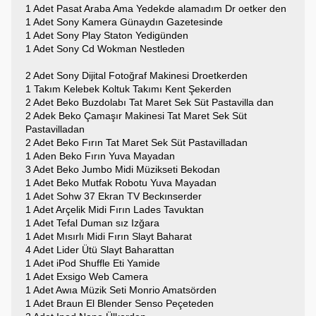
1 Adet Pasat Araba Ama Yedekde alamadım Dr oetker den
1 Adet Sony Kamera Günaydın Gazetesinde
1 Adet Sony Play Staton Yedigünden
1 Adet Sony Cd Wokman Nestleden
2 Adet Sony Dijital Fotoğraf Makinesi Droetkerden
1 Takım Kelebek Koltuk Takımı Kent Şekerden
2 Adet Beko Buzdolabı Tat Maret Sek Süt Pastavilla dan
2 Adek Beko Çamaşır Makinesi Tat Maret Sek Süt
Pastavilladan
2 Adet Beko Fırın Tat Maret Sek Süt Pastavilladan
1 Aden Beko Fırın Yuva Mayadan
3 Adet Beko Jumbo Midi Müzikseti Bekodan
1 Adet Beko Mutfak Robotu Yuva Mayadan
1 Adet Sohw 37 Ekran TV Beckınserder
1 Adet Arçelik Midi Fırın Lades Tavuktan
1 Adet Tefal Duman sız Izğara
1 Adet Mısırlı Midi Fırın Slayt Baharat
4 Adet Lider Ütü Slayt Baharattan
1 Adet iPod Shuffle Eti Yamide
1 Adet Exsigo Web Camera
1 Adet Awıa Müzik Seti Monrio Amatsörden
1 Adet Braun El Blender Senso Peçeteden