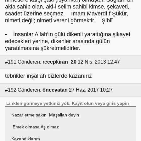
akla sahip olan, akl-i selim sahibi kimse, şekaveti,
saadet üzerine seçmez. İmam Maverdî f Şükür,
nimeti değil; nimeti vereni görmektir. Şiblî
• İnsanlar Allah'ın gülü dikenli yarattığına şikayet
edecekleri yerine, dikenler arasında gülün
yaratılmasına şükretmelidirler.
#191
Gönderen:
recepkiran_20
12 Nis, 2013 12:47
tebrikler inşallah bizlerde kazanırız
#192
Gönderen:
öncevatan
27 Haz, 2017 10:27
Linkleri görmeye yetkiniz yok.
Kayit olun
veya
giris yapin
Nazar etme sakın Maşallah deyin
Emek olmasa Aş olmaz
Kazandıklarım