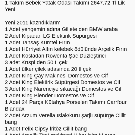
1 Takım Bebek Yatak Odası Takımı 2647.72 Tl Lik
Yeni
Yeni 2011 kazndıklarım
1 Adet yengemin adına Gillete den BMW araba
2 Adet Kipadan LG Elektirik Süpürgesi
1 Adet Tansaş Kumtel Fırın
1 Adet Hürriyet Altın kelebek ödülünde Arçelik Fırın
1 Adet Kosladan Rowenta Şac Düzleştirici
3 adet Krıspi den 50 tl çek
1 Adet ülker çilek adasında 20 tl çek
1 Adet King Çay Makinesi Domestos ve Cif
2 Adet King Elektirik Süpürgesi Domestos ve Cif
3 Adet King Narenciye sıkacağı Domestos ve Cif
1 Adet King Blender Domestos ve Cif
1 Adet 24 Parça Kütahya Porselen Takımı Carrfour
Blandax
2 Adet Arzum Verella ıslak/kuru şarjlı süpürge Cillit
bang
1 Adet Felix Cipsy fritöz Cillit bang