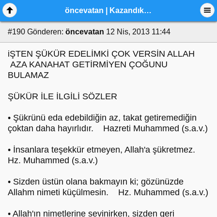
öncevatan | Kazandıklarım
#190
Gönderen:
öncevatan
12 Nis, 2013 11:44
iŞTEN ŞÜKÜR EDELİMKİ ÇOK VERSİN ALLAH
AZA KANAHAT GETİRMİYEN ÇOĞUNU
BULAMAZ
ŞÜKÜR İLE İLGİLİ SÖZLER
• Şükrünü eda edebildiğin az, takat getiremediğin
çoktan daha hayırlıdır. Hazreti Muhammed (s.a.v.)
• İnsanlara teşekkür etmeyen, Allah'a şükretmez.
Hz. Muhammed (s.a.v.)
• Sizden üstün olana bakmayın ki; gözünüzde
Allahm nimeti küçülmesin. Hz. Muhammed (s.a.v.)
• Allah'ın nimetlerine sevinirken, sizden geri