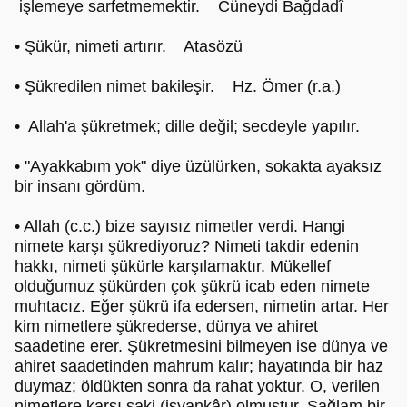
işlemeye sarfetmemektir. Cüneydi Bağdadî
• Şükür, nimeti artırır. Atasözü
• Şükredilen nimet bakileşir. Hz. Ömer (r.a.)
• Allah'a şükretmek; dille değil; secdeyle yapılır.
• "Ayakkabım yok" diye üzülürken, sokakta ayaksız
bir insanı gördüm.
• Allah (c.c.) bize sayısız nimetler verdi. Hangi
nimete karşı şükrediyoruz? Nimeti takdir edenin
hakkı, nimeti şükürle karşılamaktır. Mükellef
olduğumuz şükürden çok şükrü icab eden nimete
muhtacız. Eğer şükrü ifa edersen, nimetin artar. Her
kim nimetlere şükrederse, dünya ve ahiret
saadetine erer. Şükretmesini bilmeyen ise dünya ve
ahiret saadetinden mahrum kalır; hayatında bir haz
duymaz; öldükten sonra da rahat yoktur. O, verilen
nimetlere karşı şaki (isyankâr) olmuştur. Sağlam bir