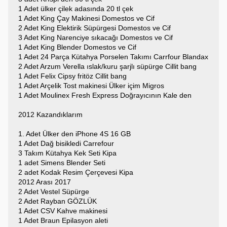
1 Adet ülker çilek adasında 20 tl çek
1 Adet King Çay Makinesi Domestos ve Cif
2 Adet King Elektirik Süpürgesi Domestos ve Cif
3 Adet King Narenciye sıkacağı Domestos ve Cif
1 Adet King Blender Domestos ve Cif
1 Adet 24 Parça Kütahya Porselen Takımı Carrfour Blandax
2 Adet Arzum Verella ıslak/kuru şarjlı süpürge Cillit bang
1 Adet Felix Cipsy fritöz Cillit bang
1 Adet Arçelik Tost makinesi Ülker içim Migros
1 Adet Moulinex Fresh Express Doğrayıcının Kale den
2012 Kazandıklarım
1. Adet Ülker den iPhone 4S 16 GB
1 Adet Dağ bisikledi Carrefour
3 Takım Kütahya Kek Seti Kipa
1 adet Simens Blender Seti
2 adet Kodak Resim Çerçevesi Kipa
2012 Arası 2017
2 Adet Vestel Süpürge
2 Adet Rayban GÖZLÜK
1 Adet CSV Kahve makinesi
1 Adet Braun Epilasyon aleti