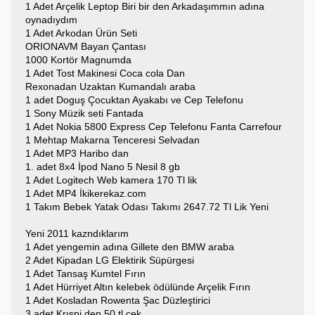
1 Adet Arçelik Leptop Biri bir den Arkadaşımmın adına
oynadıydım
1 Adet Arkodan Ürün Seti
ORIONAVM Bayan Çantası
1000 Kortör Magnumda
1 Adet Tost Makinesi Coca cola Dan
Rexonadan Uzaktan Kumandalı araba
1 adet Doguş Çocuktan Ayakabı ve Cep Telefonu
1 Sony Müzik seti Fantada
1 Adet Nokia 5800 Express Cep Telefonu Fanta Carrefour
1 Mehtap Makarna Tenceresi Selvadan
1 Adet MP3 Haribo dan
1. adet 8x4 İpod Nano 5 Nesil 8 gb
1 Adet Logitech Web kamera 170 Tl lik
1 Adet MP4 İkikerekaz.com
1 Takım Bebek Yatak Odası Takımı 2647.72 Tl Lik Yeni
Yeni 2011 kazndıklarım
1 Adet yengemin adına Gillete den BMW araba
2 Adet Kipadan LG Elektirik Süpürgesi
1 Adet Tansaş Kumtel Fırın
1 Adet Hürriyet Altın kelebek ödülünde Arçelik Fırın
1 Adet Kosladan Rowenta Şac Düzleştirici
3 adet Krıspi den 50 tl çek