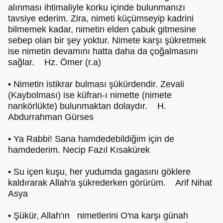
alınması ihtimaliyle korku içinde bulunmanızı
tavsiye ederim. Zira, nimeti küçümseyip kadrini
bilmemek kadar, nimetin elden çabuk gitmesine
sebep olan bir şey yoktur. Nimete karşı şükretmek
ise nimetin devamını hatta daha da çoğalmasını
sağlar. Hz. Ömer (r.a)
• Nimetin istikrar bulması şükürdendir. Zevali
(Kaybolması) ise küfran-ı nimette (nimete
nankörlükte) bulunmaktan dolaydır. H.
Abdurrahman Gürses
• Ya Rabbi! Sana hamdedebildiğim için de
hamdederim. Necip Fazıl Kısakürek
• Su içen kuşu, her yudumda gagasını göklere
kaldırarak Allah'a şükrederken görürüm. Arif Nihat
Asya
• Şükür, Allah'ın nimetlerini O'na karşı günah