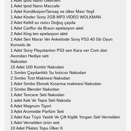
2 Adet Ipod Nano Ülkerden
1 Adet Ipod Nano Maccafe
1 Adet KondiksiyonTansaş ve ülker Mavi Yeşil
1 Adet Kinder Sony 2GB MP3 VİDEO WOLKMAN
2 Adet Keltıll su ısıtıcı Doğuş çayda
1 Adet Carffur da Braun epelasyon aleti
2 Adet King ten epelasyon aleti
1 Adet Sen Marar Ver Anketinde Sony PS3 40 Gb Oyun
Konsolu ile
1 Adet Sony Playstanton PS3 sen Kara ver Com dan
Avondan Hediye seti
Nakodan
15 Adet 100 Kontör Nakodan
1 Sımbo Çaydanlıklı Su Isıtıcısı Nakodan
2 Sımbo Tost Makinesi Nakodan
1 Adet Sımbo Ekmek Kızarma makinesi Nakodan
2 Sımbo Blender Nakodan
1 Adet Tencere Seti Nakodan
1 adet Kek Ve Tepsi Seti Nakoda
6 Adet Magnum Tişort
3 Adet Aromelde Parfüm Seti
2 Adet Kaz Tüyü Yastık Ve Çift Kişilik Yorgan Seti Vernelden
1 Adet Vernelden ürün seti
10 Adet Pilates Topu Ülker K