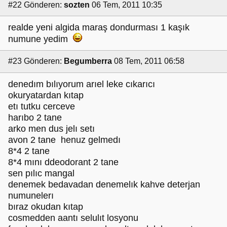
#22
Gönderen:
sozten
06 Tem, 2011 10:35
realde yeni algida maraş dondurması 1 kaşık
numune yedim
#23
Gönderen:
Begumberra
08 Tem, 2011 06:58
denedım bılıyorum arıel leke cıkarıcı
okuryatardan kıtap
etı tutku cerceve
harıbo 2 tane
arko men dus jelı setı
avon 2 tane henuz gelmedı
8*4 2 tane
8*4 mını ddeodorant 2 tane
sen pılıc mangal
denemek bedavadan denemelık kahve deterjan
numunelerı
bıraz okudan kıtap
cosmedden aantı selulıt losyonu