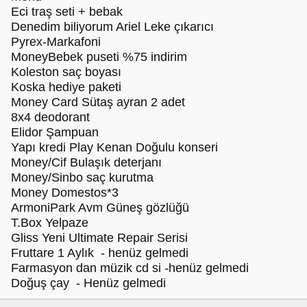
Eci traş seti + bebak
Denedim biliyorum Ariel Leke çıkarıcı
Pyrex-Markafoni
MoneyBebek puseti %75 indirim
Koleston saç boyası
Koska hediye paketi
Money Card Sütaş ayran 2 adet
8x4 deodorant
Elidor Şampuan
Yapı kredi Play Kenan Doğulu konseri
Money/Cif Bulaşık deterjanı
Money/Sinbo saç kurutma
Money Domestos*3
ArmoniPark Avm Güneş gözlüğü
T.Box Yelpaze
Gliss Yeni Ultimate Repair Serisi
Fruttare 1 Aylık - henüz gelmedi
Farmasyon dan müzik cd si -henüz gelmedi
Doğuş çay - Henüz gelmedi