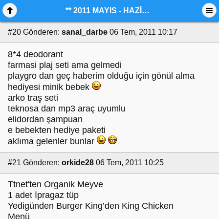
** 2011 MAYIS - HAZİRAN AYI KAZANDIKLARIMIZ**
#20
Gönderen:
sanal_darbe
06 Tem, 2011 10:17
8*4 deodorant
farmasi plaj seti ama gelmedi
playgro dan geç haberim olduğu için gönül alma
hediyesi minik bebek
arko traş seti
teknosa dan mp3 araç uyumlu
elidordan şampuan
e bebekten hediye paketi
aklıma gelenler bunlar
#21
Gönderen:
orkide28
06 Tem, 2011 10:25
Ttnet'ten Organik Meyve
1 adet İpragaz tüp
Yedigünden Burger King’den King Chicken
Menü