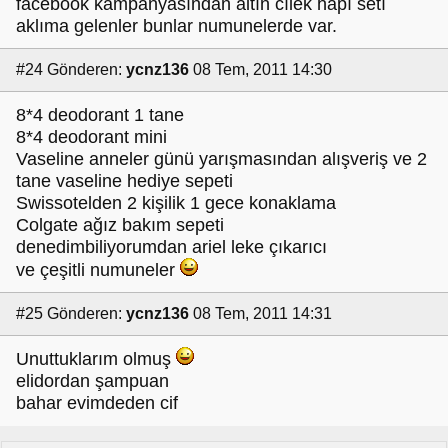
facebook kampanyasından altın cılek hapı setı
aklıma gelenler bunlar numunelerde var.
#24
Gönderen:
ycnz136
08 Tem, 2011 14:30
8*4 deodorant 1 tane
8*4 deodorant mini
Vaseline anneler günü yarışmasından alışveriş ve 2
tane vaseline hediye sepeti
Swissotelden 2 kişilik 1 gece konaklama
Colgate ağız bakım sepeti
denedimbiliyorumdan ariel leke çıkarıcı
ve çeşitli numuneler
#25
Gönderen:
ycnz136
08 Tem, 2011 14:31
Unuttuklarım olmuş
elidordan şampuan
bahar evimdeden cif