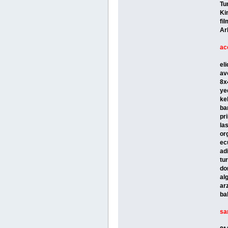
Tu
Ki
fi
Ar
ac
el
av
8x
ye
ke
ba
pr
la
or
ec
ad
tu
do
al
ar
ba
sa