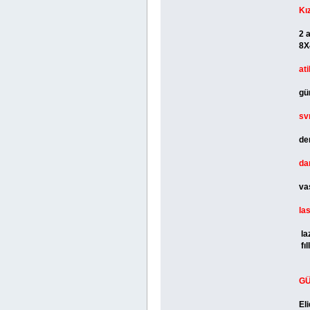
Kı
2 
8X
ati
gü
sv
de
da
va
la
la
fı
GÜ
El