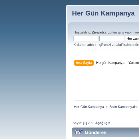
Her Gün Kampanya
Hoşgeldiniz
Ziyaretçi
. Lütfen
giriş yapın
ve
Kullanıcı adınızı, şifrenizi ve aktif kalma süre
Ana Sayfa
Hergün Kampanya
Yardı
Her Gün Kampanya 
»
Biten Kampanyalar
Sayfa: [
1
]
2
3
Aşağı git
Gönderen