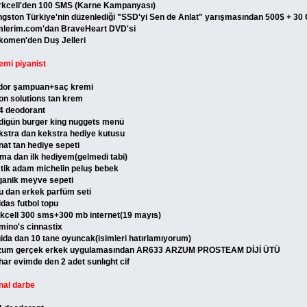
rkcell'den 100 SMS (Karne Kampanyası)
ngston Türkiye'nin düzenlediği "SSD'yi Sen de Anlat" yarışmasından 500$ + 3
lmlerim.com'dan BraveHeart DVD'si
komen'den Duş Jelleri
emi piyanist
idor şampuan+saç kremi
on solutions tan krem
4 deodorant
digün burger king nuggets menü
kstra dan kekstra hediye kutusu
nat tan hediye sepeti
ima dan ilk hediyem(gelmedi tabi)
stik adam michelin peluş bebek
ganik meyve sepeti
u dan erkek parfüm seti
idas futbol topu
rkcell 300 sms+300 mb internet(19 mayıs)
mino's cinnastix
gida dan 10 tane oyuncak(isimleri hatırlamıyorum)
zum gerçek erkek uygulamasından AR633 ARZUM PROSTEAM DİJİ ÜTÜ
har evimde den 2 adet sunlıght cif
nal darbe