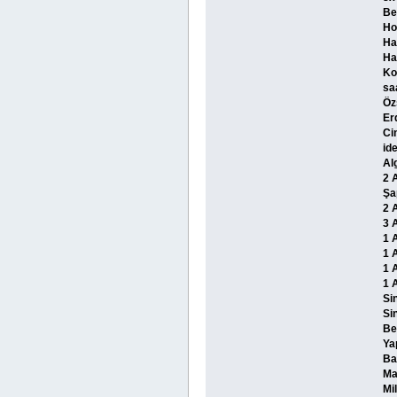
Be
Ho
Ha
Ha
Ko
sa
Öz
Er
Ci
id
Al
2 
Şap
2 
3 
1 
1 
1 
1 
Si
Si
Be
Ya
Ba
Ma
Mi