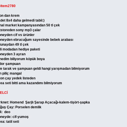
ltem2780
on dan krem
adet 8x4 daha gelmedi tabii:)
nal market kampanyasından 50 tl çek
tstoreden sony mp3 çalar
neyden cif vs ürünler
neyden ebrucuğum sayesinde bebek arabası
lunaydan 49 tl çek
zli modadan hediye paketi
neyden 3 ayran
nedim biliyorum köpük boya
idor şampuan
de tarak ve şampuan geldi hangi yarışmadan bilmiyorum
n piliç mangal
pton çay yedek listeden
vea seti bitti ama kazandımı bilmiyorum
ELCİ
rknet: Homend Şarjlı Şarap Açacağı-kalem-tişört-şapka
ğuş Çay: Porselen demlik
4: deo
neyde: cif-yumoş
ea: tatil seti