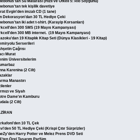
nebonus'tan Su Matarası (Hızlı ve Öfkeli 5: Rio Soygunu)
nebonus'tan tek kişilik davetiye
rat Evgin'den imzalı CD (1 tane)
n Dekorasyon'dan 30 TL Hediye Çeki
nebonus'tan iki adet t-shirt. (Karayip Korsanları)
rkcell'den 300 SMS (19 Mayıs Kampanyası)
rkcell'den 300 MB internet. (19 Mayıs Kampanyası)
razoku'dan 19 Kitaplık Kitap Seti (Dünya Klasikleri - 19 Kitap)
emiryolu Serserileri
ahşetin Çağrısı
acı Murat
enim Üniversitelerim
umarbaz
nna Karenina (2 Cilt)
azaklar
arma Manastırı
ilenler
ırmızı ve Siyah
otre Dame'ın Kamburu
dala (2 Cilt)
ZİRAN
rkafoni'den 10 TL Çek
vi'den 50 TL Hediye Çeki (Krispi Çıtır Sürprizler)
neZy'den Harry Potter ve Melez Prens DVD Seti
4'ten Özel Tasarım Parfüm