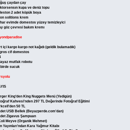
ğuş çaydan çay
ktorsensın kupa ve deniz topu
leston 2 adet köpük boya
on solitions krem
har evimde domestos yüzey temizleyici
ay göz çevresi bakım kremı
yondparadise
rt içi kargo kargo not kağıdı (geldik bulamadık)
gros cif domestos
4
klayaz mutfak robotu
 birde sucuk
rsyolu
YIS
rger King’den King Nuggets Menü (Yedigün)
toğraf Kahvesi'nden 297 TL Değerinde Fotoğraf Eğitimi
rkcell'den 50 TL
adet USB Bellek (Beyazperde.com'dan)
adet Zigavus Şampuan
Koli Meyve (Organik Mehmet)
n Yayınları'ndan Kara Yağmur Kitabı