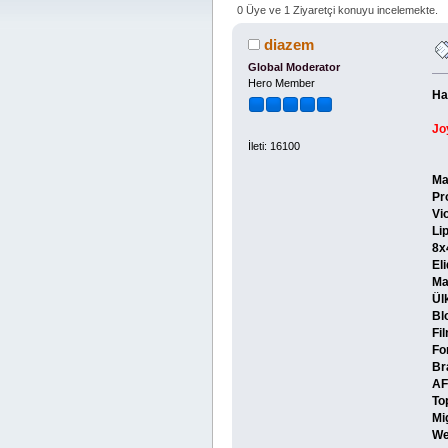
0 Üye ve 1 Ziyaretçi konuyu incelemekte.
diazem
Global Moderator
Hero Member
Ha
Jo
İleti: 16100
Ma
Pr
Vio
Li
8x
El
Ma
Ülk
Bl
Fi
Fo
Br
AF
To
Mi
We