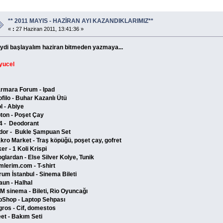
** 2011 MAYIS - HAZİRAN AYI KAZANDIKLARIMIZ**
«
:
27 Haziran 2011, 13:41:36 »
ydi başlayalım haziran bitmeden yazmaya...
yucel
rmara Forum - Ipad
ofilo - Buhar Kazanlı Ütü
l - Abiye
pton - Poşet Çay
4 - Deodorant
idor - Bukle Şampuan Set
kro Market - Traş köpüğü, poşet çay, gofret
er - 1 Koli Krispi
oglardan - Else Silver Kolye, Tunik
lmlerim.com - T-shirt
rum İstanbul - Sinema Bileti
aun - Halhal
M sinema - Bileti, Rio Oyuncağı
pShop - Laptop Sehpası
gros - Cif, domestos
et - Bakım Seti