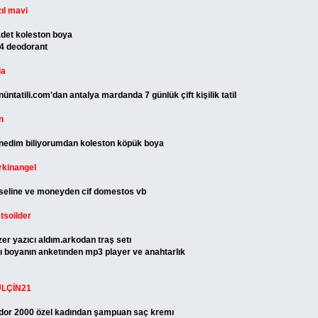
zıl mavi
adet koleston boya
4 deodorant
la
nüntatili.com'dan antalya mardanda 7 günlük çift kişilik tatil
n
nedim biliyorumdan koleston köpük boya
rkinangel
seline ve moneyden cif domestos vb
stsoilder
zer yazıcı aldım.arkodan traş setı
llı boyanın anketınden mp3 player ve anahtarlık
LÇİN21
idor 2000 özel kadından şampuan saç kremı