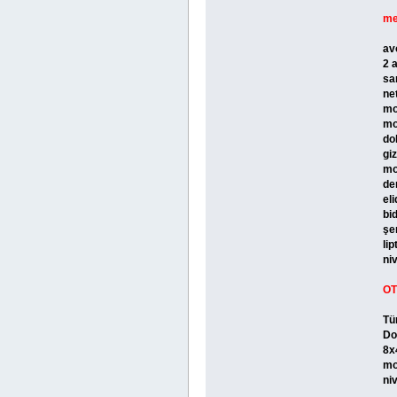
me
av
2 
sa
ne
mo
mo
do
gi
mo
de
el
bi
şe
li
ni
OT
Tü
Do
8x
mo
niv