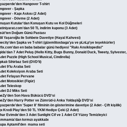
yazperde'den Hangover T-shirt
ngover - Şapka
ngover - Kapı Askısı (2 Adet)
ngover - Dövme (2 Adet)
nuşan Kutular'dan Konuşan Kutu ve Kol Düğmeleri
atiniyarat.com'dan 50 TL indirim kuponu (3 Adet)
süt'ten Doğum Günü Pastası
dil Yaşaroğlu ile Sohbete Davetiye (Hayal Kahvesi)
necity'den Şapka ve T-shirt (gizemlitosbaga'ya ve pLnLp'ye teşekkürler)
efix.com'dan en baba babalar günü hediyesi "Rakı Ansiklopedisi"
gida'dan 7 Adet Peluş (Hello Kitty, Bugs Bunny, Donald Duck, Tweety, Sylveste
Adet Puzzle (High School Musical, Cindirella)
kalı Sihirbaz Seti (DVD’li)
Adet 9’lu Araba Seti
Adet Koleksiyon Araba Seti
Adet Fırlayan Pervane
Adet Motosiklet (Figür)
Adet Teleskop
Adet DJ Miks Seti
neZy'den Son Hava Bükücü DVD'si
neZy'den Harry Potter ve Zümrüd-ü Anka Yoldaşlığı DVD'si
yazperde'den 'Super 8' filminin ön gösterimine davetiye (2 Adet - Çift kişilik)
pı Kredi Play'den 50 TL YKM Hediye Çeki (2 Adet)
har Evimde'den 3 Adet Sunlight Cif ve 1 Adet Cif Yüzey Temizleyici
mmamia'dan kırmızı ayakkabı
lupa Aptamil'den mama seti