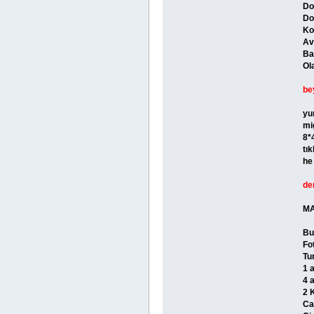
Do
Do
Ko
Av
Ba
Ol
be
yu
mi
8*
tı
he
de
MA
Bu
Fo
Tu
1 
4 
2 
Ca