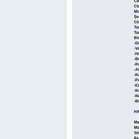
Ci
Ci
Mu
Şe
Ci
Tu
Tu
Bi
-D
-V
-H
-B
-K
-A
-K
-P
-Ez
-K
-N
-Bu
HA
Ma
Ma
Si
8x