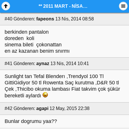
** 2011 MART - NİSAN AYI KAZANDIKLARIMIZ**
#40
Gönderen:
fapeons
13 Nis, 2014 08:58
berkinden pantalon
doreden koli
sinema bileti çokonattan
en az kazanan benim snırmı
#41
Gönderen:
aynaz
13 Nis, 2014 10:41
Sunlight tan Tefal Blenderı ,Trendyol 100 Tl
GittiGidiyor 50 tl Rowenta Saç kurutma ,D&R 50 tl
Çek ,Thicibo okuma lambası Fiat takvim çok şükür
bereketli aylardı
#42
Gönderen:
agapi
12 May, 2015 22:38
Bunlar dogrumu yaa??