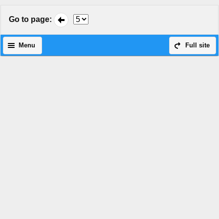
Go to page
:
Menu
Full site