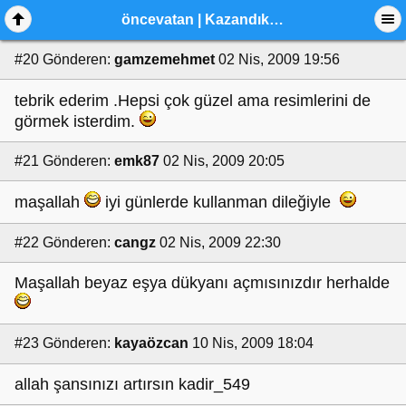
öncevatan | Kazandıklarım
#20
Gönderen:
gamzemehmet
02 Nis, 2009 19:56
tebrik ederim .Hepsi çok güzel ama resimlerini de
görmek isterdim.
#21
Gönderen:
emk87
02 Nis, 2009 20:05
maşallah
iyi günlerde kullanman dileğiyle
#22
Gönderen:
cangz
02 Nis, 2009 22:30
Maşallah beyaz eşya dükyanı açmısınızdır herhalde
#23
Gönderen:
kayaözcan
10 Nis, 2009 18:04
allah şansınızı artırsın kadir_549