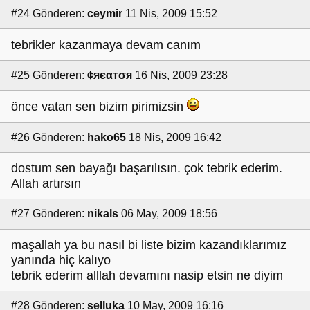
#24
Gönderen:
ceymir
11 Nis, 2009 15:52
tebrikler kazanmaya devam canım
#25
Gönderen:
¢яєαтσя
16 Nis, 2009 23:28
önce vatan sen bizim pirimizsin
#26
Gönderen:
hako65
18 Nis, 2009 16:42
dostum sen bayağı başarılısın. çok tebrik ederim.
Allah artırsın
#27
Gönderen:
nikals
06 May, 2009 18:56
maşallah ya bu nasıl bi liste bizim kazandıklarımız
yanında hiç kalıyo
tebrik ederim alllah devamını nasip etsin ne diyim
#28
Gönderen:
selluka
10 May, 2009 16:16