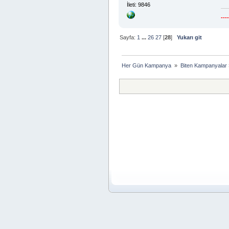
İleti: 9846
---
Sayfa:
1
...
26
27
[
28
]
Yukarı git
Her Gün Kampanya 
»
Biten Kampanyalar