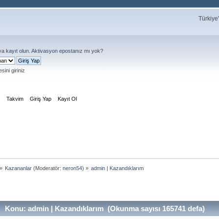
Türkiye
ya
kayıt olun
.
Aktivasyon eposta
nız mı yok?
sini giriniz
m
Takvim
Giriş Yap
Kayıt Ol
»
Kazananlar
(Moderatör:
neron54
) »
admin | Kazandıklarım
Konu: admin | Kazandıklarım (Okunma sayısı 165741 defa)