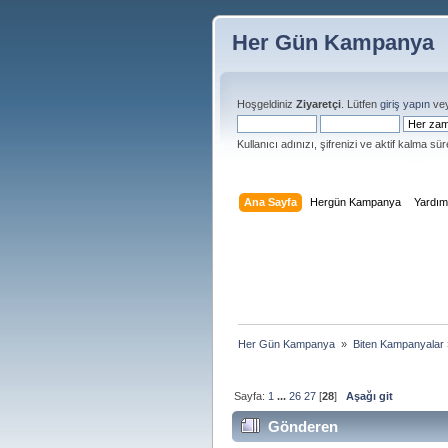
Her Gün Kampanya
Hoşgeldiniz
Ziyaretçi
. Lütfen
giriş yapın
ve
Kullanıcı adınızı, şifrenizi ve aktif kalma süre
Ana Sayfa
Hergün Kampanya
Yardı
Her Gün Kampanya 
»
Biten Kampanyalar
Sayfa:
1
...
26
27
[
28
]
Aşağı git
Gönderen