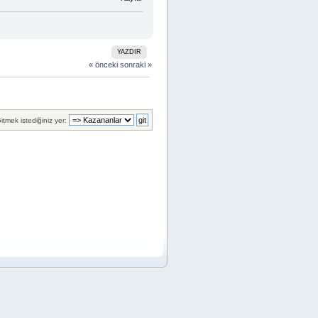
YAZDIR
« önceki
sonraki »
itmek istediğiniz yer: