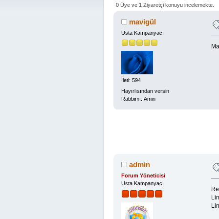
0 Üye ve 1 Ziyaretçi konuyu incelemekte.
mavigül
Usta Kampanyacı
Ma
İleti: 594
Hayırlısından versin
Rabbim...Amin
admin
Forum Yöneticisi
Usta Kampanyacı
Re
Lin
Lin