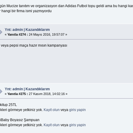
gün Mucize tanıtım ve organizasyon dan Adidas Futbol topu geldi ama bu hangi 
 hangi bir firma ismi yazmıyordu
Ynt: admin | Kazandıklarım
«
Yanıtla #274 :
24 Mayıs 2016, 19:57:07 »
y veya pepsi maça hazır mısın kampanyası
Ynt: admin | Kazandıklarım
«
Yanıtla #275 :
27 Kasım 2018, 14:02:16 »
kitup 25TL
kleri görmeye yetkiniz yok.
Kayit olun
veya
giris yapin
iBaby Boyasız Şampuan
kleri görmeye yetkiniz yok.
Kayit olun
veya
giris yapin