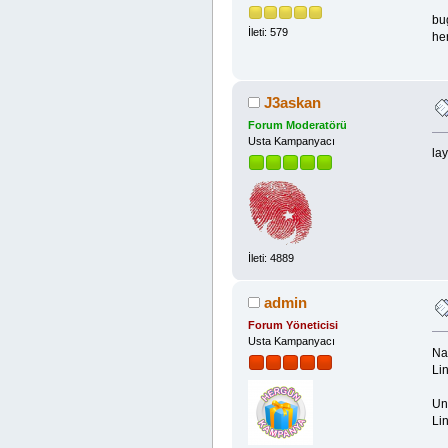
bu
İleti: 579
her
J3askan
Forum Moderatörü
Usta Kampanyacı
la
İleti: 4889
admin
Forum Yöneticisi
Usta Kampanyacı
Na
Lin
Un
Lin