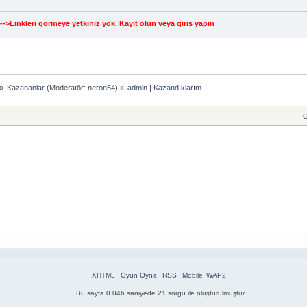
--->Linkleri görmeye yetkiniz yok.
Kayit olun
veya
giris yapin
»
Kazananlar
(Moderatör:
neron54
) »
admin | Kazandıklarım
G
XHTML
Oyun Oyna
RSS
Mobile
WAP2
Bu sayfa 0.046 saniyede 21 sorgu ile oluşturulmuştur