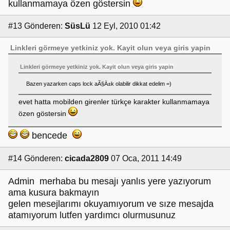
kullanmamaya özen göstersin
#13
Gönderen:
SüsLü
12 Eyl, 2010 01:42
Linkleri görmeye yetkiniz yok.
Kayit olun
veya
giris yapin
Linkleri görmeye yetkiniz yok.
Kayit olun
veya
giris yapin
Bazen yazarken caps lock aÃ§Ä±k olabilir dikkat edelim =)
evet hatta mobilden girenler türkçe karakter kullanmamaya
özen göstersin
bencede
#14
Gönderen:
cicada2809
07 Oca, 2011 14:49
Admin merhaba bu mesajı yanlıs yere yazıyorum
ama kusura bakmayın
gelen mesejlarımı okuyamıyorum ve sıze mesajda
atamıyorum lutfen yardımcı olurmusunuz