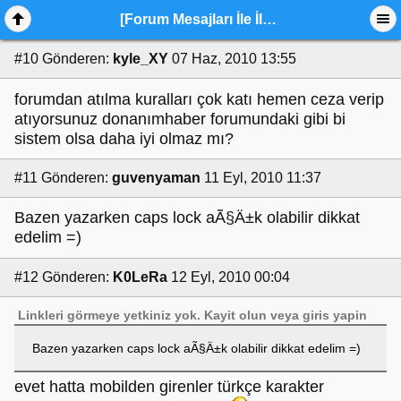
[Forum Mesajları İle İlgili Uyarı]
#10
Gönderen:
kyle_XY
07 Haz, 2010 13:55
forumdan atılma kuralları çok katı hemen ceza verip
atıyorsunuz donanımhaber forumundaki gibi bi
sistem olsa daha iyi olmaz mı?
#11
Gönderen:
guvenyaman
11 Eyl, 2010 11:37
Bazen yazarken caps lock aÃ§Ä±k olabilir dikkat
edelim =)
#12
Gönderen:
K0LeRa
12 Eyl, 2010 00:04
Linkleri görmeye yetkiniz yok.
Kayit olun
veya
giris yapin
Bazen yazarken caps lock aÃ§Ä±k olabilir dikkat edelim =)
evet hatta mobilden girenler türkçe karakter