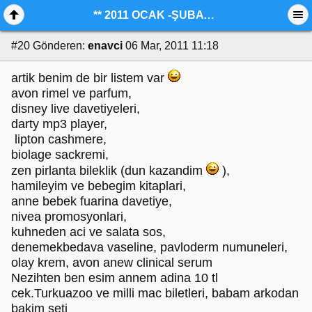
** 2011 OCAK -ŞUBAT AYI KAZANDIKLARIMIZ**
#20
Gönderen:
enavci
06 Mar, 2011 11:18
artik benim de bir listem var
avon rimel ve parfum,
disney live davetiyeleri,
darty mp3 player,
lipton cashmere,
biolage sackremi,
zen pirlanta bileklik (dun kazandim
),
hamileyim ve bebegim kitaplari,
anne bebek fuarina davetiye,
nivea promosyonlari,
kuhneden aci ve salata sos,
denemekbedava vaseline, pavloderm numuneleri,
olay krem, avon anew clinical serum
Nezihten ben esim annem adina 10 tl
cek.Turkuazoo ve milli mac biletleri, babam arkodan
bakim seti