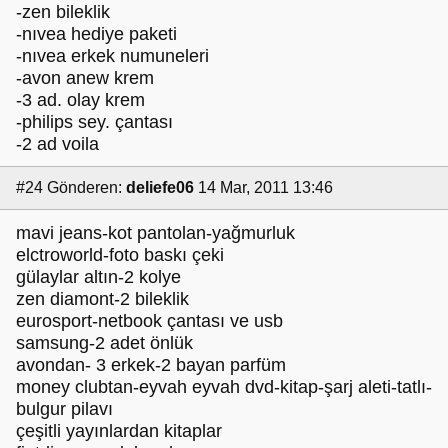
-zen bileklik
-nıvea hediye paketi
-nıvea erkek numuneleri
-avon anew krem
-3 ad. olay krem
-philips sey. çantası
-2 ad voila
#24
Gönderen:
deliefe06
14 Mar, 2011 13:46
mavi jeans-kot pantolan-yağmurluk
elctroworld-foto baskı çeki
gülaylar altın-2 kolye
zen diamont-2 bileklik
eurosport-netbook çantası ve usb
samsung-2 adet önlük
avondan- 3 erkek-2 bayan parfüm
money clubtan-eyvah eyvah dvd-kitap-şarj aleti-tatlı-
bulgur pilavı
çeşitli yayınlardan kitaplar