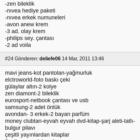
-zen bileklik
-nıvea hediye paketi
-nıvea erkek numuneleri
-avon anew krem
-3 ad. olay krem
-philips sey. çantası
-2 ad voila
#24
Gönderen:
deliefe06
14 Mar, 2011 13:46
mavi jeans-kot pantolan-yağmurluk
elctroworld-foto baskı çeki
gülaylar altın-2 kolye
zen diamont-2 bileklik
eurosport-netbook çantası ve usb
samsung-2 adet önlük
avondan- 3 erkek-2 bayan parfüm
money clubtan-eyvah eyvah dvd-kitap-şarj aleti-tatlı-
bulgur pilavı
çeşitli yayınlardan kitaplar