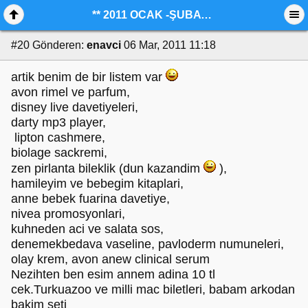
** 2011 OCAK -ŞUBAT AYI KAZANDIKLARIMIZ**
#20
Gönderen:
enavci
06 Mar, 2011 11:18
artik benim de bir listem var
avon rimel ve parfum,
disney live davetiyeleri,
darty mp3 player,
lipton cashmere,
biolage sackremi,
zen pirlanta bileklik (dun kazandim
),
hamileyim ve bebegim kitaplari,
anne bebek fuarina davetiye,
nivea promosyonlari,
kuhneden aci ve salata sos,
denemekbedava vaseline, pavloderm numuneleri,
olay krem, avon anew clinical serum
Nezihten ben esim annem adina 10 tl
cek.Turkuazoo ve milli mac biletleri, babam arkodan
bakim seti