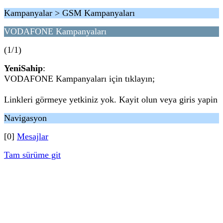
Kampanyalar > GSM Kampanyaları
VODAFONE Kampanyaları
(1/1)
YeniSahip
:
VODAFONE Kampanyaları için tıklayın;
Linkleri görmeye yetkiniz yok. Kayit olun veya giris yapin
Navigasyon
[0]
Mesajlar
Tam sürüme git