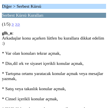
Diğer > Serbest Kürsü
Serbest Kürsü Kuralları
(1/5)
>
>>
glh_n
:
Arkadaşlar konu açarken lütfen bu kurallara dikkat edelim
:)
* Var olan konuları tekrar açmak,
* Din,dil ırk ve siyaset içerikli konular açmak,
* Tartışma ortamı yaratacak konular açmak veya mesajlar
yazmak,
* Satış veya takaslık konular açmak,
* Cinsel içerikli konular açmak,