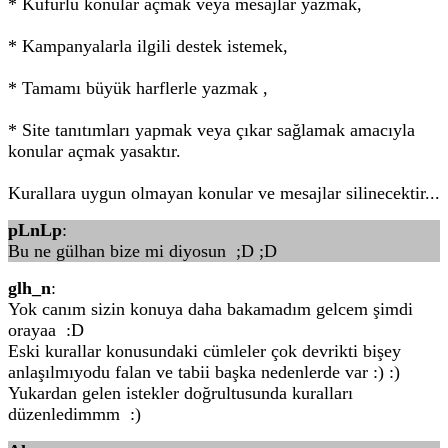
* Küfürlü konular açmak veya mesajlar yazmak,
* Kampanyalarla ilgili destek istemek,
* Tamamı büyük harflerle yazmak ,
* Site tanıtımları yapmak veya çıkar sağlamak amacıyla
konular açmak yasaktır.
Kurallara uygun olmayan konular ve mesajlar silinecektir...
pLnLp
:
Bu ne gülhan bize mi diyosun ;D ;D
glh_n
:
Yok canım sizin konuya daha bakamadım gelcem şimdi
orayaa :D
Eski kurallar konusundaki cümleler çok devrikti bişey
anlaşılmıyodu falan ve tabii başka nedenlerde var :) :)
Yukardan gelen istekler doğrultusunda kuralları
düzenledimmm :)