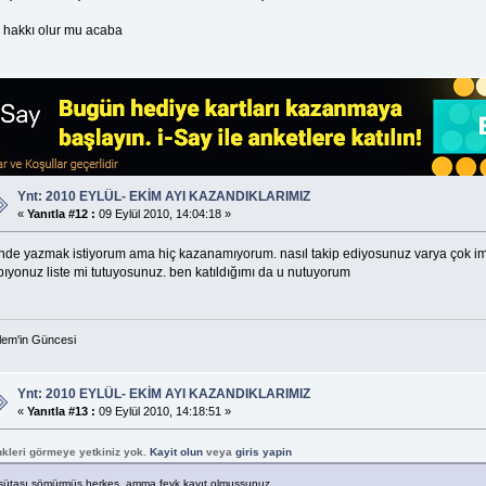
l hakkı olur mu acaba
Ynt: 2010 EYLÜL- EKİM AYI KAZANDIKLARIMIZ
«
Yanıtla #12 :
09 Eylül 2010, 14:04:18 »
nde yazmak istiyorum ama hiç kazanamıyorum. nasıl takip ediyosunuz varya çok im
pıyonuz liste mi tutuyosunuz. ben katıldığımı da u nutuyorum
em'in Güncesi
Ynt: 2010 EYLÜL- EKİM AYI KAZANDIKLARIMIZ
«
Yanıtla #13 :
09 Eylül 2010, 14:18:51 »
nkleri görmeye yetkiniz yok.
Kayit olun
veya
giris yapin
sütaşı sömürmüş herkes..amma feyk kayıt olmuşsunuz..