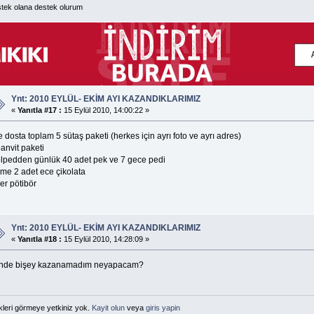
tek olana destek olurum
Ynt: 2010 EYLÜL- EKİM AYI KAZANDIKLARIMIZ
«
Yanıtla #17 :
15 Eylül 2010, 14:00:22 »
 dosta toplam 5 sütaş paketi (herkes için ayrı foto ve ayrı adres)
anvit paketi
lpedden günlük 40 adet pek ve 7 gece pedi
ime 2 adet ece çikolata
er pötibör
Ynt: 2010 EYLÜL- EKİM AYI KAZANDIKLARIMIZ
«
Yanıtla #18 :
15 Eylül 2010, 14:28:09 »
nde bişey kazanamadım neyapacam?
kleri görmeye yetkiniz yok.
Kayit olun
veya
giris yapin