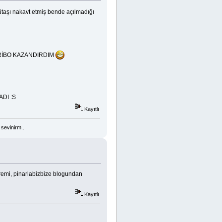
ütaşı nakavt etmiş bende açılmadığı
RİBO KAZANDIRDIM
DI :S
Kayıtlı
sevinirm..
remi, pinarlabizbize blogundan
Kayıtlı