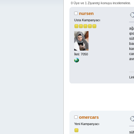
0 Üye ve 1 Ziyaretçi konuyu incelemekte.
nursen
Usta Kampanyacı
ağ
ıpo
sü
ban
ka
ca
İleti: 7050
av
Lin
omercars
Yeni Kampanyacı
sü