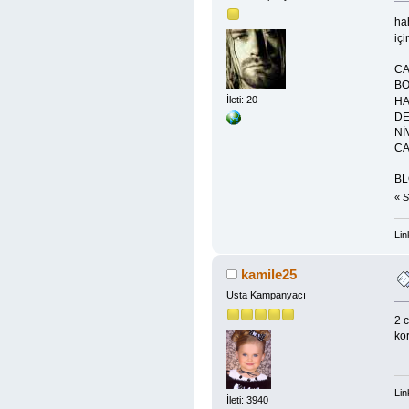
ha
iç
CA
BO
İleti: 20
HA
DE
Nİ
CA
BL
«
S
Lin
kamile25
Usta Kampanyacı
2 
ko
Lin
İleti: 3940