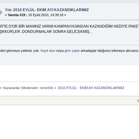
Ynt: 2010 EYLÜL- EKİM AYI KAZANDIKLARIMIZ
«
Yanıtla #19 :
16 Eylül 2010, 14:39:18 »
RTE D'OR BİR MANİNİZ VARMI KAMPANYASINDAN KAZANDIĞIM HEDİYE PAKET
ŞKKÜRLER..DONDURMALAR SONRA GELİCEKMİŞ...
kleri görmeye yetkiniz yok.
Kayit olun
veya
giris yapin
arkadaşlar bloğumu izlemeye alırsanız 
»
Kazananlar
(Moderatör:
neron54
) »
2010 EYLÜL-  EKİM AYI KAZANDIKLARIMIZ
G