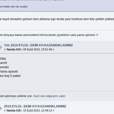
kul hakkı olur mu acaba
ke kayıt olmadım şahsen ben.ablama eşe dosta yani herkese ben foto çektim yükled
in dünyaya bakan pencerelerin kirli ise,benim çiçeklerim sana çamur görünür..!!
Ynt: 2010 EYLÜL- EKİM AYI KAZANDIKLARIMIZ
«
Yanıtla #14 :
09 Eylül 2010, 15:51:48 »
sütaş
anvit
wmatic
rlama aparatı
ea traş 5 paket
kleri görmeye yetkiniz yok.
Kayit olun
veya
giris yapin
2010 EYLÜL- EKİM AYI KAZANDIKLARIMIZ
«
Yanıtla #15 :
15 Eylül 2010, 12:48:13 »