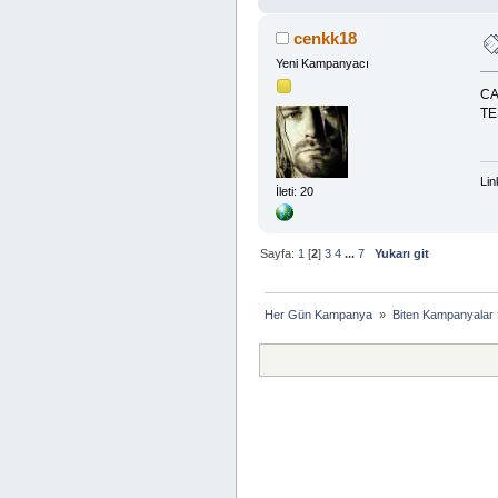
cenkk18
Yeni Kampanyacı
CA
TE
Lin
İleti: 20
Sayfa:
1
[
2
]
3
4
...
7
Yukarı git
Her Gün Kampanya 
»
Biten Kampanyalar