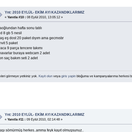
Ynt: 2010 EYLÜL- EKİM AYI KAZANDIKLARIMIZ
«
Yanıtla #10 :
08 Eylül 2010, 13:05:12 »
aoğlundan hafta sonu tatılı
d 8 gb 5 nesil
taş eş dost 20 paket dıyım ama gecmıstır
vit 5 paket
raca 9 parça tencere takımı
navarlar buraya webcam 2 adet
on saç bakım seti 2 adet
kleri görmeye yetkiniz yok.
Kayit olun
veya
giris yapin
bloğuma ve kampanyalarıma herkesi b
Ynt: 2010 EYLÜL- EKİM AYI KAZANDIKLARIMIZ
«
Yanıtla #11 :
09 Eylül 2010, 02:14:48 »
taşı sömürmüş herkes..amma feyk kayıt olmuşsunuz..