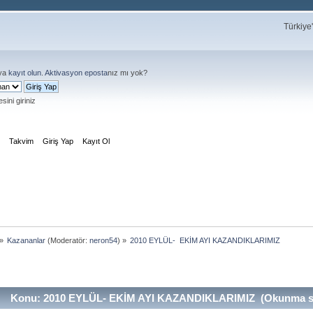
Türkiye
ya
kayıt olun
.
Aktivasyon eposta
nız mı yok?
sini giriniz
m
Takvim
Giriş Yap
Kayıt Ol
»
Kazananlar
(Moderatör:
neron54
) »
2010 EYLÜL-  EKİM AYI KAZANDIKLARIMIZ
Konu: 2010 EYLÜL- EKİM AYI KAZANDIKLARIMIZ (Okunma say