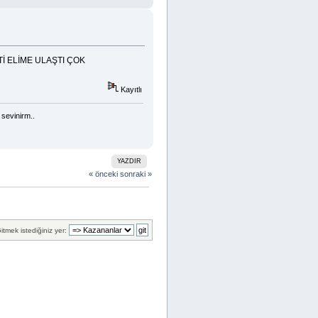
İ ELİME ULAŞTI ÇOK
Kayıtlı
sevinirm..
YAZDIR
« önceki
sonraki »
itmek istediğiniz yer: