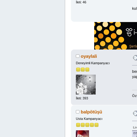
İleti: 46
ku
oyaylali
Deneyimli Kampanyacı
be
ya
Özl
İleti: 393
balpötüşü
Usta Kampanyacı
Li