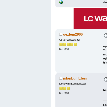
des
oezlem2906
Usta Kampanyacı
eşe
İleti: 880
2 b
mo
eş
ülk
istanbul_Efesi
Deneyimli Kampanyacı
be
İleti: 310
Lin