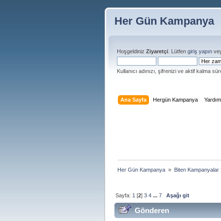
Her Gün Kampanya
Hoşgeldiniz
Ziyaretçi
. Lütfen
giriş yapın
ve
Kullanıcı adınızı, şifrenizi ve aktif kalma süre
Ana Sayfa
Hergün Kampanya
Yardı
Her Gün Kampanya 
»
Biten Kampanyalar
Sayfa:
1
[
2
]
3
4
...
7
Aşağı git
Gönderen