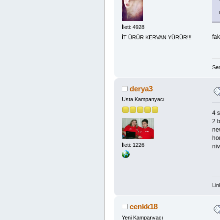
İleti: 4928
fa
İT ÜRÜR KERVAN YÜRÜR!!!
Sen
derya3
Usta Kampanyacı
4 
2 b
ne
ho
İleti: 1226
niv
Lin
cenkk18
Yeni Kampanyacı