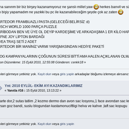
ha sanırım bir biz birşey kazanamıyoruz ne şanslı millet yaw
herkes banvit ve s
in bişiy yapamadım ne yazıkki bu pc ile kazanabileceğim şeyde çok az zaten
RTEDOR FRAMBUAZLI PASTA (GELECEĞİ BELİRSİZ :d)
SCH WORLD 1000 PARÇA PUZZLE
RİBODAN BEN VE ÜYE OL DEYİP KARDEŞİME VE ARKADAŞIMA 1 ER KİLO HA
FNE JOY LİPTON BARDAĞI
VEA TRAŞ SETİ 2 ADET
RTEDOR BİR MANİNİZ VARMI YARIŞMASINDAN HEDİYE PAKETİ
OG KAMPANYALARINN ÇOĞUNUN SÜRESİ BİTTİ AMA HALEN AÇIKLANAN OLMA
on Düzenleme: 15 Eylül 2010, 12:55:08 Gönderen: cenkk18
»
kleri görmeye yetkiniz yok.
Kayit olun
veya
giris yapin
arkadaşlar bloğumu izlemeye alırsanız 
Ynt: 2010 EYLÜL- EKİM AYI KAZANDIKLARIMIZ
«
Yanıtla #16 :
15 Eylül 2010, 13:13:22 »
carte dor,2 sutas tatlim ,2 kozmo dermo dan avon sac losyonu,1 face avondan sac k
rsan goz bandi, suslu blogundan kastamonuciftligi helva ve kahve ,taft sac kopugu
kleri görmeye yetkiniz yok.
Kayit olun
veya
giris yapin