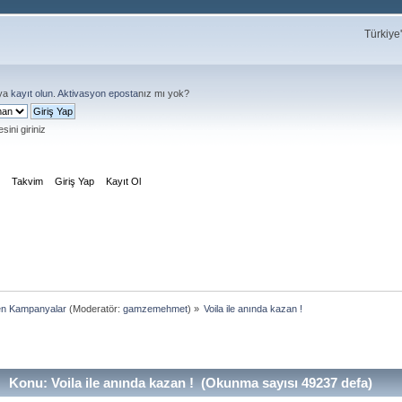
Türkiye
ya
kayıt olun
.
Aktivasyon eposta
nız mı yok?
sini giriniz
m
Takvim
Giriş Yap
Kayıt Ol
en Kampanyalar
(Moderatör:
gamzemehmet
) »
Voila ile anında kazan !
Konu: Voila ile anında kazan ! (Okunma sayısı 49237 defa)