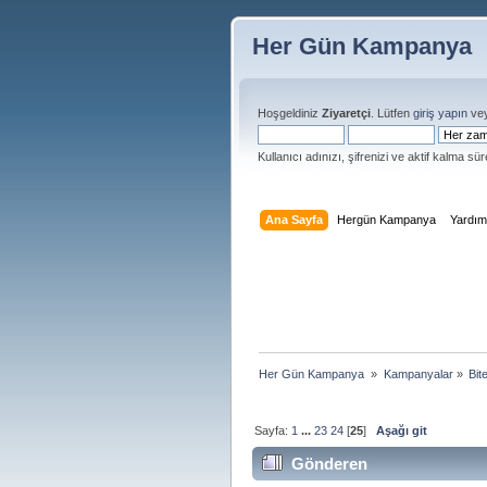
Her Gün Kampanya
Hoşgeldiniz
Ziyaretçi
. Lütfen
giriş yapın
ve
Kullanıcı adınızı, şifrenizi ve aktif kalma süre
Ana Sayfa
Hergün Kampanya
Yardı
Her Gün Kampanya 
»
Kampanyalar
»
Bit
Sayfa:
1
...
23
24
[
25
]
Aşağı git
Gönderen