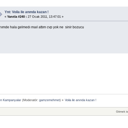
Ynt: Voila ile anında kazan !
«
Yanıtla #240 :
27 Ocak 2011, 13:47:01 »
nımde hala gelmedı maıl attım cvp yok ne sinir bozucu
en Kampanyalar
(Moderatör:
gamzemehmet
) »
Voila ile anında kazan !
Gitmek is