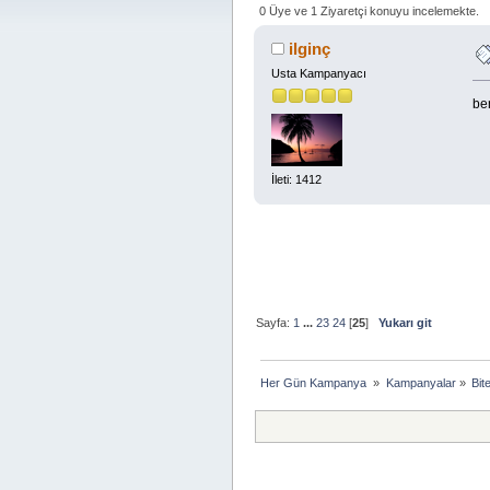
0 Üye ve 1 Ziyaretçi konuyu incelemekte.
ilginç
Usta Kampanyacı
be
İleti: 1412
Sayfa:
1
...
23
24
[
25
]
Yukarı git
Her Gün Kampanya 
»
Kampanyalar
»
Bit