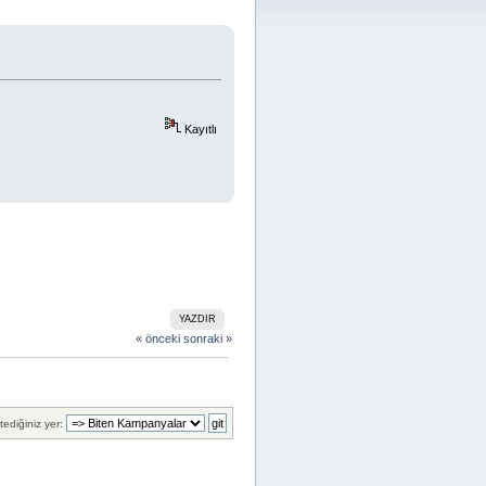
Kayıtlı
YAZDIR
« önceki
sonraki »
tediğiniz yer: