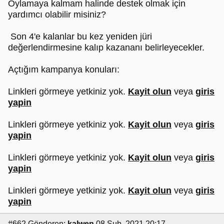
Oylamaya kalmam halinde destek olmak için
yardımcı olabilir misiniz?
Son 4'e kalanlar bu kez yeniden jüri
değerlendirmesine kalıp kazananı belirleyecekler.
Açtığım kampanya konuları:
Linkleri görmeye yetkiniz yok.
Kayit olun
veya
giris
yapin
Linkleri görmeye yetkiniz yok.
Kayit olun
veya
giris
yapin
Linkleri görmeye yetkiniz yok.
Kayit olun
veya
giris
yapin
Linkleri görmeye yetkiniz yok.
Kayit olun
veya
giris
yapin
#662
Gönderen:
kalwen
08 Şub, 2021 20:17