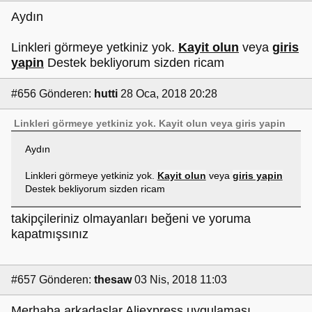
Aydın
Linkleri görmeye yetkiniz yok.
Kayit olun
veya
giris
yapin
Destek bekliyorum sizden ricam
#656
Gönderen:
hutti
28 Oca, 2018 20:28
Linkleri görmeye yetkiniz yok.
Kayit olun
veya
giris yapin
Aydın
Linkleri görmeye yetkiniz yok.
Kayit olun
veya
giris yapin
Destek bekliyorum sizden ricam
takipçileriniz olmayanları beğeni ve yoruma
kapatmışsınız
#657
Gönderen:
thesaw
03 Nis, 2018 11:03
Merhaba arkadaşlar Aliexpress uygulaması