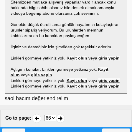
Sitemizden mutlaka alışveriş yapanlar vardır ancak konu
hakkında bilgi sahibi olsanız bile destek olmak amacıyla
videoyu beğenip abone olursanız çok sevinirim.
Genelde düşük ücretli ama günlük hayatımızı kolaylaştıran
ürünler sipariş veriyorum. Bu ürünlerden memnun
kaldıklarımı da bu kanaldan paylaşacağım.
İlginiz ve desteğiniz için şimdiden çok teşekkür ederim.
Linkleri görmeye yetkiniz yok.
Kayit olun
veya
giris yapin
Açtığım konular: Linkleri görmeye yetkiniz yok.
Kayit
olun
veya
giris yapin
Linkleri görmeye yetkiniz yok.
Kayit olun
veya
giris yapin
Linkleri görmeye yetkiniz yok.
Kayit olun
veya
giris yapin
saol hacım değerlendirelim
Go to page
: