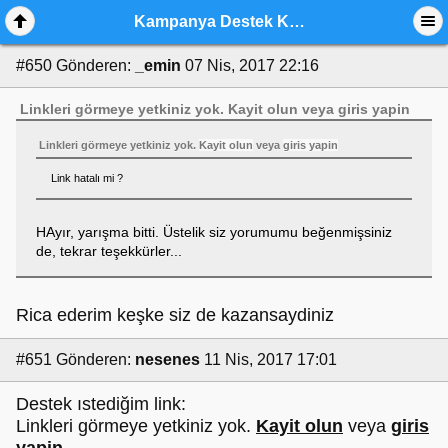
Kampanya Destek Konusu İstek Bölümü
#650
Gönderen:
_emin
07 Nis, 2017 22:16
Linkleri görmeye yetkiniz yok.
Kayit olun
veya
giris yapin
Linkleri görmeye yetkiniz yok.
Kayit olun
veya
giris yapin
Link hatalı mi ?
HAyır, yarışma bitti. Üstelik siz yorumumu beğenmişsiniz
de, tekrar teşekkürler...
Rica ederim keşke siz de kazansaydiniz
#651
Gönderen:
nesenes
11 Nis, 2017 17:01
Destek ıstediğim link:
Linkleri görmeye yetkiniz yok.
Kayit olun
veya
giris