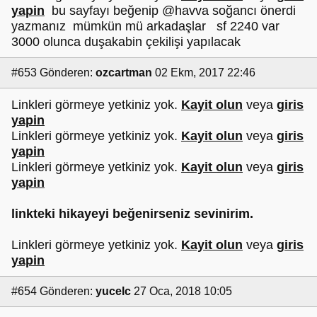
yapin
bu sayfayı beğenip @havva soğancı önerdi
yazmanız mümkün mü arkadaşlar sf 2240 var
3000 olunca duşakabin çekilişi yapılacak
#653
Gönderen:
ozcartman
02 Ekm, 2017 22:46
Linkleri görmeye yetkiniz yok.
Kayit olun
veya
giris
yapin
Linkleri görmeye yetkiniz yok.
Kayit olun
veya
giris
yapin
Linkleri görmeye yetkiniz yok.
Kayit olun
veya
giris
yapin
linkteki hikayeyi beğenirseniz sevinirim.
Linkleri görmeye yetkiniz yok.
Kayit olun
veya
giris
yapin
#654
Gönderen:
yucelc
27 Oca, 2018 10:05