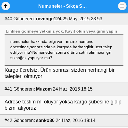
Numuneler - Sıkça Sorulan Sorular (SSS)
#40
Gönderen:
revenge124
25 May, 2015 23:53
Linkleri görmeye yetkiniz yok.
Kayit olun
veya
giris yapin
numuneler hakkında bilgi verir misinz numune
öncesinde,sonrasında ve kargoda herhangibir ücet talep
ediliyor mu?Numuneden sonra ürünü satın alınması için
sıkboğaz yapılıyor mu?
Kargo ücretsiz. Ürün sonrası sizden herhangi bir
talepleri olmuyor
#41
Gönderen:
Muzom
24 Haz, 2016 18:15
Adrese teslim mi oluyor yoksa kargo şubesine gidip
bizmi alıyoruz
#42
Gönderen:
sanko86
24 Haz, 2016 19:14