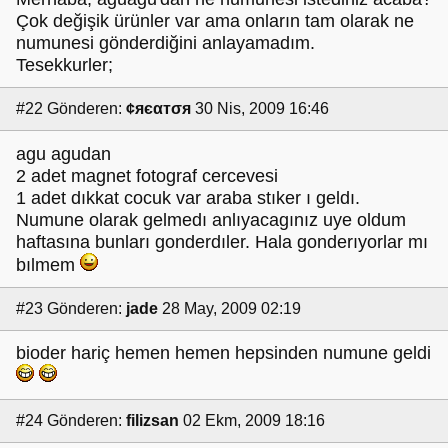
Çok değişik ürünler var ama onların tam olarak ne
numunesi gönderdiğini anlayamadım.
Tesekkurler;
#22
Gönderen:
¢яєαтσя
30 Nis, 2009 16:46
agu agudan
2 adet magnet fotograf cercevesi
1 adet dıkkat cocuk var araba stıker ı geldı.
Numune olarak gelmedı anlıyacagınız uye oldum
haftasına bunları gonderdıler. Hala gonderıyorlar mı
bılmem
#23
Gönderen:
jade
28 May, 2009 02:19
bioder hariç hemen hemen hepsinden numune geldi
#24
Gönderen:
filizsan
02 Ekm, 2009 18:16