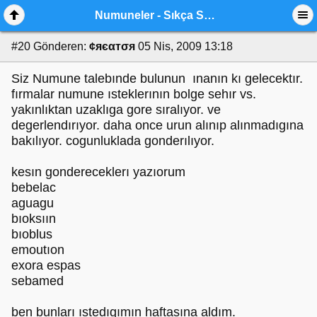
Numuneler - Sıkça Sorulan Sorular (SSS)
#20
Gönderen:
¢яєαтσя
05 Nis, 2009 13:18
Siz Numune talebınde bulunun ınanın kı gelecektır.
fırmalar numune ısteklerının bolge sehır vs.
yakınlıktan uzaklıga gore sıralıyor. ve
degerlendırıyor. daha once urun alınıp alınmadıgına
bakılıyor. cogunluklada gonderılıyor.
kesın gondereceklerı yazıorum
bebelac
aguagu
bıoksıın
bıoblus
emoutıon
exora espas
sebamed
ben bunları ıstedıgımın haftasına aldım.