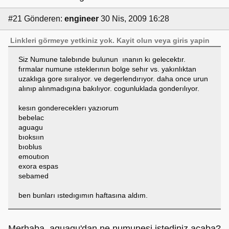
#21
Gönderen:
engineer
30 Nis, 2009 16:28
Linkleri görmeye yetkiniz yok.
Kayit olun
veya
giris yapin
Siz Numune talebınde bulunun ınanın kı gelecektır.
fırmalar numune ısteklerının bolge sehır vs. yakınlıktan
uzaklıga gore sıralıyor. ve degerlendırıyor. daha once urun
alınıp alınmadıgına bakılıyor. cogunluklada gonderılıyor.
kesın gondereceklerı yazıorum
bebelac
aguagu
bıoksıın
bıoblus
emoutıon
exora espas
sebamed
ben bunları ıstedıgımın haftasına aldım.
Merhaba, aguagu'dan ne numunesi istediniz acaba?