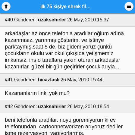
ilk 75 kişiye shrek filmi hediye
#40
Gönderen:
uzaksehirler
26 May, 2010 15:37
arkadaşlar az önce telefonla aradılar oğlum adına
kazanmısız. yarınmış gösterim. ve istinye
parktaymış.saat 5 de. biz gidemiyoruz çünkü
çocukların okulu var okul çıkışıda yetişmemiz
imkansız. inş o taraflara yakın oturan arkadaşlar
kazanırlar. güzel bir gün geçirirler çocuklarıyla...
#41
Gönderen:
hicazfasli
26 May, 2010 15:44
Kazananların linki yok mu?
#42
Gönderen:
uzaksehirler
26 May, 2010 18:54
beni telefonla aradılar. noyu göremiyorumki ev
telefonundan. cartoonnetworkten arıyoruz dediler.
isme rezervasyon yapıyorlarmış.