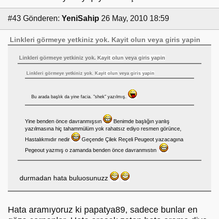
#43
Gönderen:
YeniSahip
26 May, 2010 18:59
Linkleri görmeye yetkiniz yok.
Kayit olun
veya
giris yapin
Linkleri görmeye yetkiniz yok.
Kayit olun
veya
giris yapin
Linkleri görmeye yetkiniz yok.
Kayit olun
veya
giris yapin
Bu arada başlık da yine facia. "shek" yazılmış.
Yine benden önce davranmışsın
Benimde başlığın yanlış
yazılmasına hiç tahammülüm yok rahatsız ediyo resmen görünce,
Hastalıkmıdır nedir
Geçende Çilek Reçeli Peugeot yazacagına
Pegeout yazmış o zamanda benden önce davranmıstın
durmadan hata buluosunuzz
Hata aramıyoruz ki papatya89, sadece bunlar en