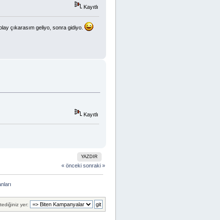
Kayıtlı
olay çıkarasım geliyo, sonra gidiyo.
Kayıtlı
YAZDIR
« önceki
sonraki »
nları
tediğiniz yer: