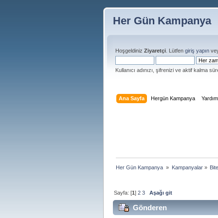
Her Gün Kampanya
Hoşgeldiniz
Ziyaretçi
. Lütfen
giriş yapın
ve
Kullanıcı adınızı, şifrenizi ve aktif kalma süre
Ana Sayfa
Hergün Kampanya
Yardı
Her Gün Kampanya 
»
Kampanyalar
»
Bit
Sayfa: [
1
]
2
3
Aşağı git
Gönderen