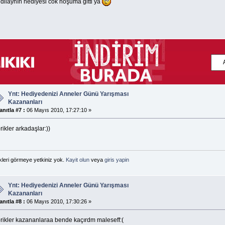
dilaynın hediyesi cok hoşuma gitti ya
Ynt: Hediyedenizi Anneler Günü Yarışması
Kazananları
anıtla #7 :
06 Mayıs 2010, 17:27:10 »
rikler arkadaşlar:))
kleri görmeye yetkiniz yok.
Kayit olun
veya
giris yapin
Ynt: Hediyedenizi Anneler Günü Yarışması
Kazananları
anıtla #8 :
06 Mayıs 2010, 17:30:26 »
brikler kazananlaraa bende kaçırdm maleseff:(