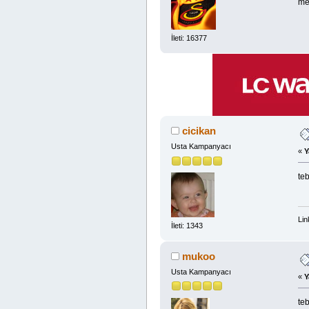
me
İleti: 16377
cicikan
Usta Kampanyacı
«
Y
teb
Lin
İleti: 1343
mukoo
Usta Kampanyacı
«
Y
te