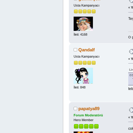
Usta Kampanyacı
«
Y
Te
İleti: 4168
O 
Qandalf
Usta Kampanyacı
«
Y
Li
İleti: 848
te
papatya89
Forum Moderatörü
«
Y
Hero Member
co