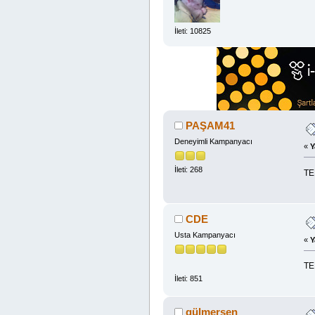
İleti: 10825
PAŞAM41
Deneyimli Kampanyacı
«
Y
İleti: 268
TE
CDE
Usta Kampanyacı
«
Y
TE
İleti: 851
gülmerşen