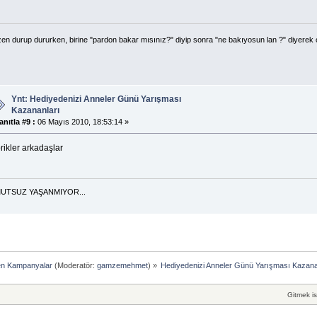
en durup dururken, birine "pardon bakar mısınız?" diyip sonra "ne bakıyosun lan ?" diyerek 
Ynt: Hediyedenizi Anneler Günü Yarışması
Kazananları
anıtla #9 :
06 Mayıs 2010, 18:53:14 »
rikler arkadaşlar
UTSUZ YAŞANMIYOR...
en Kampanyalar
(Moderatör:
gamzemehmet
) »
Hediyedenizi Anneler Günü Yarışması Kazana
Gitmek is