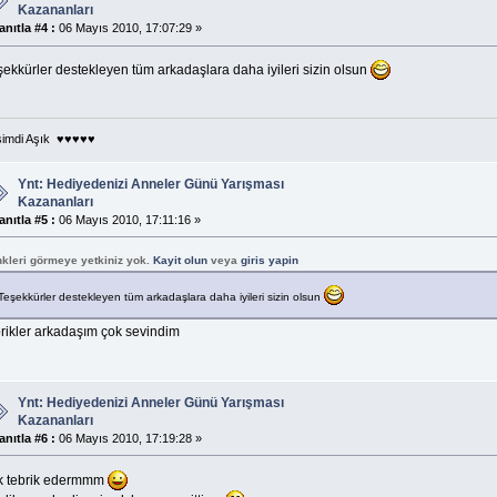
Kazananları
anıtla #4 :
06 Mayıs 2010, 17:07:29 »
şekkürler destekleyen tüm arkadaşlara daha iyileri sizin olsun
şimdi Aşık ♥♥♥♥♥
Ynt: Hediyedenizi Anneler Günü Yarışması
Kazananları
anıtla #5 :
06 Mayıs 2010, 17:11:16 »
nkleri görmeye yetkiniz yok.
Kayit olun
veya
giris yapin
Teşekkürler destekleyen tüm arkadaşlara daha iyileri sizin olsun
brikler arkadaşım çok sevindim
Ynt: Hediyedenizi Anneler Günü Yarışması
Kazananları
anıtla #6 :
06 Mayıs 2010, 17:19:28 »
k tebrik edermmm