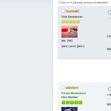
0 Üye ve 9 Ziyaretçi konuyu incelemekte.
!sumak!
Usta Kampanyacı
Lin
İleti: 2961
Şans Lazım Şans:)
te
sibelert
Forum Moderatörü
«
Y
Hero Member
teb