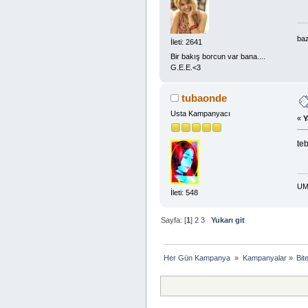
baz
İleti: 2641
Bir bakış borcun var bana....
G.E.E.<3
tubaonde
Usta Kampanyacı
«
Y
teb
UM
İleti: 548
Sayfa: [
1
]
2
3
Yukarı git
Her Gün Kampanya 
»
Kampanyalar
»
Bit