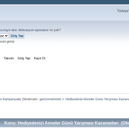
Türkiye
ya
kayıt olun
.
Aktivasyon eposta
nız mı yok?
sini giriniz
m
Takvim
Giriş Yap
Kayıt Ol
en Kampanyalar
(Moderatör:
gamzemehmet
) »
Hediyedenizi Anneler Günü Yarışması Kazana
Konu: Hediyedenizi Anneler Günü Yarışması Kazananları (Oku