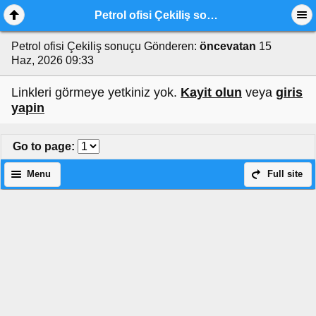
Petrol ofisi Çekiliş sonuçu
Petrol ofisi Çekiliş sonuçu
Gönderen:
öncevatan
15
Haz, 2026 09:33
Linkleri görmeye yetkiniz yok.
Kayit olun
veya
giris
yapin
Go to page
:
Menu
Full site