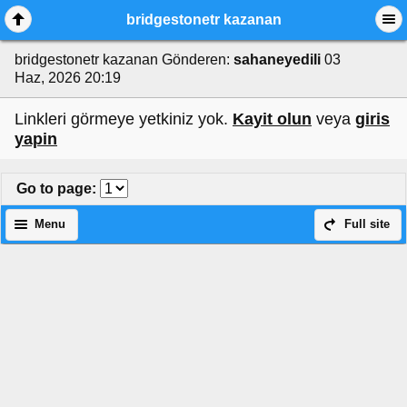
bridgestonetr kazanan
bridgestonetr kazanan
Gönderen:
sahaneyedili
03
Haz, 2026 20:19
Linkleri görmeye yetkiniz yok.
Kayit olun
veya
giris
yapin
Go to page
:
Menu
Full site