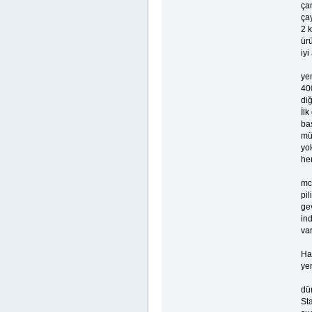
ça
ça
2 
ürü
iyi
ye
40
diğ
İl
baş
mü
yo
he
mc
pil
ge
ind
var
Ha
ye
dü
Sta