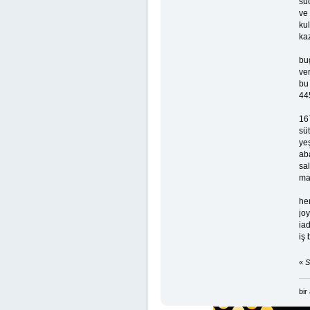
su
ve
ku
ka
bu
ver
bu 
445
167
sü
yeş
ab
sa
man
he
joy
ia
iş 
«
S
bir