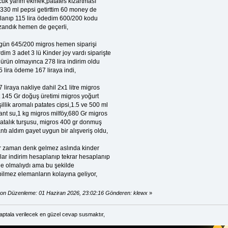
cuk yarım ekmek,patates kızartması
 330 ml pepsi getirttim 60 money de
llanıp 115 lira ödedim 600/200 kodu
zandık hemen de geçerli,
gün 645/200 migros hemen siparişi
dim 3 adet 3 lü Kinder joy vardı siparişte
ürün olmayınca 278 lira indirim oldu
 lira ödeme 167 liraya indi,
 liraya nakliye dahil 2x1 litre migros
t 145 Gr doğuş üretimi migros yoğurt
illik aromalı patates cipsi,1.5 ve 500 ml
ant su,1 kg migros milföy,680 Gr migros
latalık turşusu, migros 400 gr donmuş
tı aldım gayet uygun bir alışveriş oldu,
r zaman denk gelmez aslında kinder
lar indirim hesaplanıp tekrar hesaplanıp
de olmalıydı ama bu şekilde
bilmez elemanların kolayına geliyor,
on Düzenleme: 01 Haziran 2026, 23:02:16 Gönderen: klewx
»
 aptala verilecek en güzel cevap susmaktır,