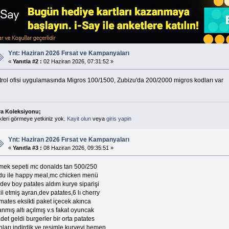
Ynt: Haziran 2026 Fırsat ve Kampanyaları
«
Yanıtla #2 :
02 Haziran 2026, 07:31:52 »
trol ofisi uygulamasında Migros 100/1500, Zubizu'da 200/2000 migros kodları var
ra Koleksiyonu;
kleri görmeye yetkiniz yok.
Kayit olun
veya
giris yapin
Ynt: Haziran 2026 Fırsat ve Kampanyaları
«
Yanıtla #3 :
08 Haziran 2026, 09:35:51 »
mek sepeti mc donalds tan 500/250
du ile happy meal,mc chicken menü
dev boy patates aldım kurye siparişi
il etmiş ayran,dev patates,6 lı cherry
mates eksikti paket içecek akınca
anmış altı açılmış v.s fakat oyuncak
det geldi burgerler bir orta patates
ları indirdik ve resimle kuryeyi hemen