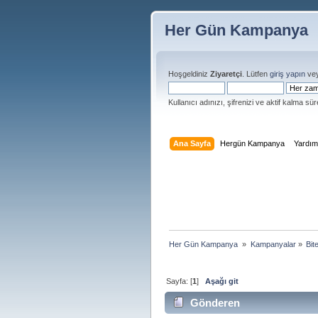
Her Gün Kampanya
Hoşgeldiniz
Ziyaretçi
. Lütfen
giriş yapın
ve
Kullanıcı adınızı, şifrenizi ve aktif kalma süre
Ana Sayfa
Hergün Kampanya
Yardı
Her Gün Kampanya 
»
Kampanyalar
»
Bit
Sayfa: [
1
]
Aşağı git
Gönderen