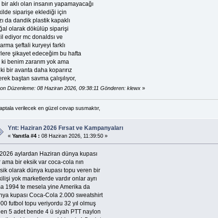
ç bir aklı olan insanın yapamayacağı
ilde siparişe eklediği için
ı da dandik plastik kapaklı
al olarak dökülüp siparişi
il ediyor mc donaldsı ve
arma şeftali kuryeyi farklı
rlere şikayet edeceğim bu hafta
la ki benim zararım yok ama
ki bir avanta daha koparırız
erek baştan savma çalışılıyor,
on Düzenleme: 08 Haziran 2026, 09:38:11 Gönderen: klewx
»
 aptala verilecek en güzel cevap susmaktır,
Ynt: Haziran 2026 Fırsat ve Kampanyaları
«
Yanıtla #4 :
08 Haziran 2026, 11:39:50 »
l 2026 aylardan Haziran dünya kupası
 ama bir eksik var coca-cola nın
sik olarak dünya kupası topu veren bir
ilişi yok marketlerde vardır onlar ayrı
a 1994 te mesela yine Amerika da
nya kupası Coca-Cola 2.000 sweatshirt
00 futbol topu veriyordu 32 yıl olmuş
len 5 adet bende 4 ü siyah PTT naylon