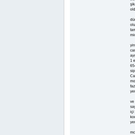
şik
old
dü
olu
tam
mic
yi
car
ay
1 e
654
sip
Ca
mot
faz
ye
ve
sa
iç
kod
ye
mc