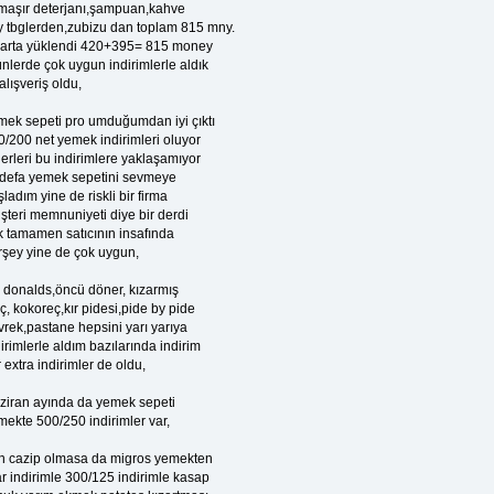
maşır deterjanı,şampuan,kahve
y tbglerden,zubizu dan toplam 815 mny.
karta yüklendi 420+395= 815 money
nlerde çok uygun indirimlerle aldık
 alışveriş oldu,
mek sepeti pro umduğumdan iyi çıktı
0/200 net yemek indirimleri oluyor
erleri bu indirimlere yaklaşamıyor
k defa yemek sepetini sevmeye
ladım yine de riskli bir firma
şteri memnuniyeti diye bir derdi
k tamamen satıcının insafında
rşey yine de çok uygun,
 donalds,öncü döner, kızarmış
iç, kokoreç,kır pidesi,pide by pide
vrek,pastane hepsini yarı yarıya
irimlerle aldım bazılarında indirim
 extra indirimler de oldu,
ziran ayında da yemek sepeti
mekte 500/250 indirimler var,
n cazip olmasa da migros yemekten
r indirimle 300/125 indirimle kasap