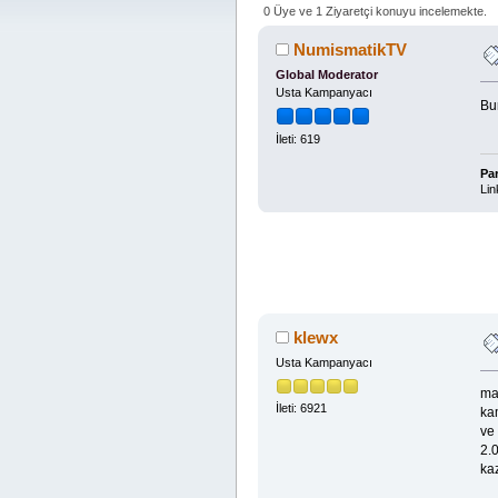
0 Üye ve 1 Ziyaretçi konuyu incelemekte.
NumismatikTV
Global Moderator
Usta Kampanyacı
Bu
İleti: 619
Pa
Lin
klewx
Usta Kampanyacı
may
İleti: 6921
ka
ve 
2.0
ka