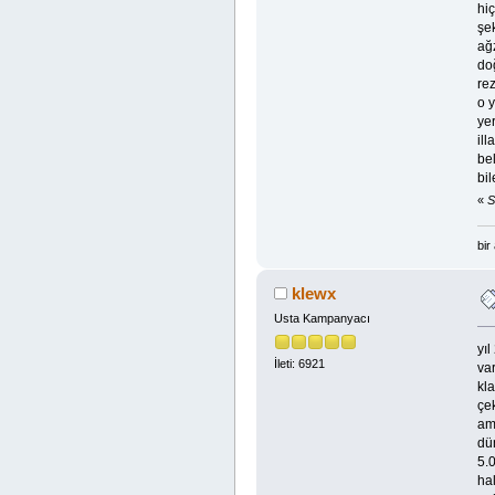
hi
şek
ağz
doğ
rez
o y
ye
il
bel
bil
«
S
bir
klewx
Usta Kampanyacı
yı
İleti: 6921
var
kla
çek
am
dü
5.0
ha