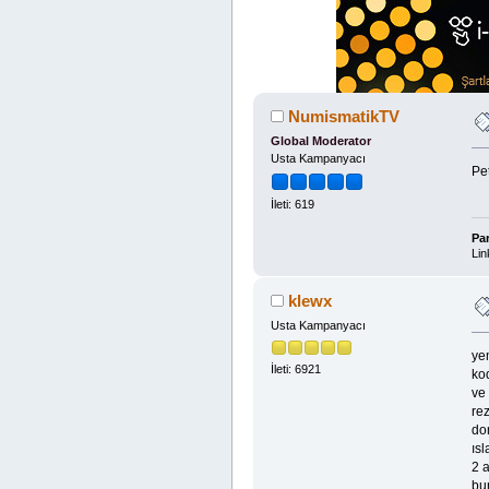
NumismatikTV
Global Moderator
Usta Kampanyacı
Pe
İleti: 619
Pa
Lin
klewx
Usta Kampanyacı
ye
İleti: 6921
ko
ve 
rez
do
ısl
2 a
bun