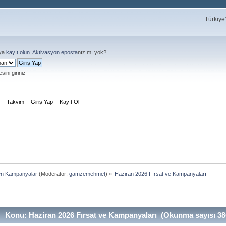
Türkiye
ya
kayıt olun
.
Aktivasyon eposta
nız mı yok?
sini giriniz
m
Takvim
Giriş Yap
Kayıt Ol
en Kampanyalar
(Moderatör:
gamzemehmet
) »
Haziran 2026 Fırsat ve Kampanyaları
Konu: Haziran 2026 Fırsat ve Kampanyaları (Okunma sayısı 38