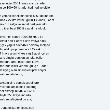
ayet ettim 250 liramız anında iade
u ve 100+50 iki adet kod hediye ettiler
n yemek sepeti markette % 50 de indirim
nca 2x5 litre vernel güllü,1 ekmek,3 adet
ek 1/1 salça ve sepet hediyesi tekli
rofiber bezi 305 liraya almış olduk,
ne yemek sepeti 900/250 kodu ile
efour dan 1 adet 4 litre trakya birlik
çiçek yağı,3 adet 46 lı dev boy molped
ti puf,4 tipitip pembe 27 Gr sakızı
 liraya aldım 4 kez yağ 2 adet içeren
ariş oluşturdum onları iptal ettiler
rrefouru aradım sordum kurye
orunda kısıtlı yer olduğu için 1 adet
lası yağ olan siparişleri iptal ediyor
mek sepeti dendi,
 akşam yine yemek sepeti pro
yesinde tam ekmek kokoreç
i bol ekmeği büyük 450/200
uyla 250 liraya indirdik
mek sepeti güzel bu ara,
 donalds karton içecekleri