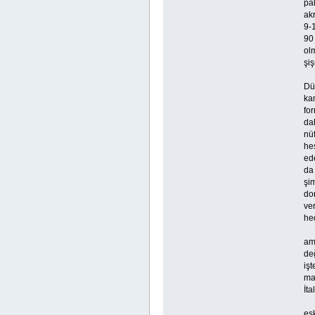
pak
ak
9-1
90 
ol
şi
Dü
kam
fo
dah
nüf
he
ede
da 
şim
do
ver
hed
am
değ
işt
ma
İta
esk