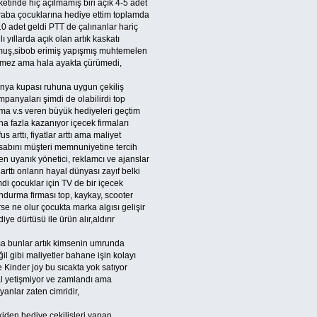
etinde hiç açılmamış biri açık 4-5 adet
raba çocuklarına hediye ettim toplamda
0 adet geldi PTT de çalınanlar hariç
lı yıllarda açık olan artık kaskatı
muş,sibob erimiş yapışmış muhtemelen
şmez ama hala ayakta çürümedi,
nya kupası ruhuna uygun çekiliş
panyaları şimdi de olabilirdi top
rma v.s veren büyük hediyeleri geçtim
a fazla kazanıyor içecek firmaları
us arttı, fiyatlar arttı ama maliyet
sabını müşteri memnuniyetine tercih
n uyanık yönetici, reklamcı ve ajanslar
arttı onların hayal dünyası zayıf belki
di çocuklar için TV de bir içecek
ndurma firması top, kaykay, scooter
se ne olur çocukta marka algısı gelişir
iye dürtüsü ile ürün alır,aldırır
a bunlar artık kimsenin umrunda
il gibi maliyetler bahane işin kolayı
e Kinder joy bu sıcakta yok satıyor
l yetişmiyor ve zamlandı ama
lyanlar zaten cimridir,
iden hediye çekilişleri yapan