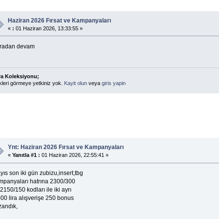
Haziran 2026 Fırsat ve Kampanyaları
«
:
01 Haziran 2026, 13:33:55 »
radan devam
ra Koleksiyonu;
kleri görmeye yetkiniz yok.
Kayit olun
veya
giris yapin
Ynt: Haziran 2026 Fırsat ve Kampanyaları
«
Yanıtla #1 :
01 Haziran 2026, 22:55:41 »
ıs son iki gün zubizu,insert,tbg
mpanyaları hatrına 2300/300
2150/150 kodları ile iki ayrı
00 lira alışverişe 250 bonus
zandık,